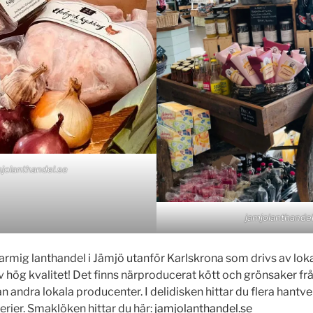
mjolanthandel.se
jamjolanthandel
rmig lanthandel i Jämjö utanför Karlskrona som drivs av lok
 av hög kvalitet! Det finns närproducerat kött och grönsaker f
 andra lokala producenter. I delidisken hittar du flera hantv
rier. Smaklöken hittar du här:
jamjolanthandel.se