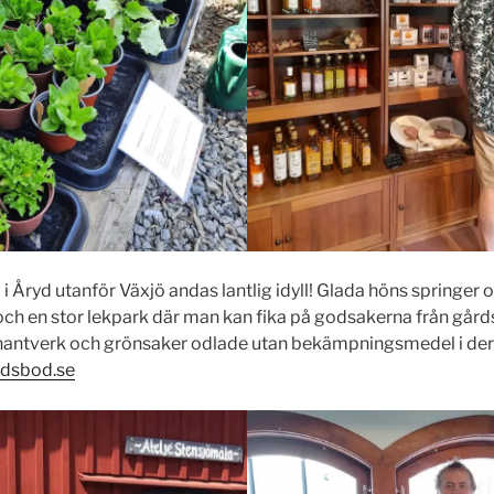
 Åryd utanför Växjö andas lantlig idyll! Glada höns springer o
å och en stor lekpark där man kan fika på godsakerna från gård
antverk och grönsaker odlade utan bekämpningsmedel i de
rdsbod.se