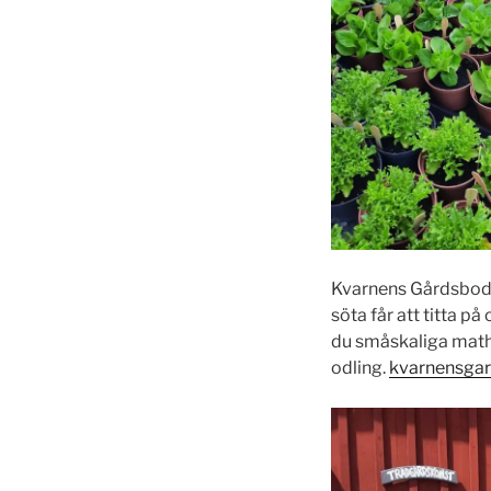
Kvarnens Gårdsbod i
söta får att titta p
du småskaliga math
odling.
kvarnensga