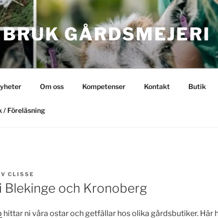
 BRUK GÅRDSMEJERI
yheter
Om oss
Kompetenser
Kontakt
Butik
 / Föreläsning
AV
CLISSE
 i Blekinge och Kronoberg
p
hittar ni våra ostar och getfällar hos olika gårdsbutiker. Här h