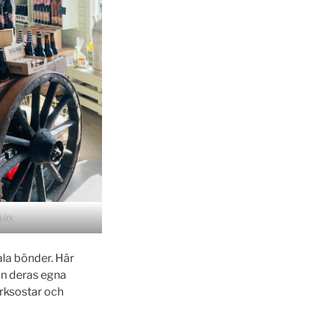
.se
ala bönder. Här
rån deras egna
erksostar och