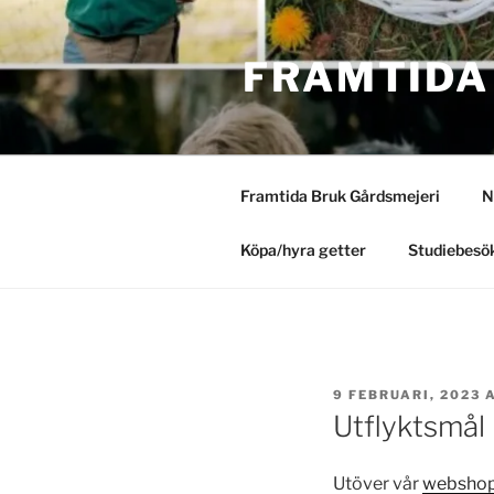
Hoppa
till
FRAMTIDA
innehåll
Framtida Bruk Gårdsmejeri
N
Köpa/hyra getter
Studiebesök
PUBLICERAT
9 FEBRUARI, 2023
Utflyktsmål
Utöver vår
websho