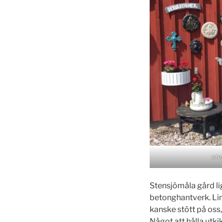
ste
Stensjömåla gård li
betonghantverk. Lin
kanske stött på os
Något att hålla utkik