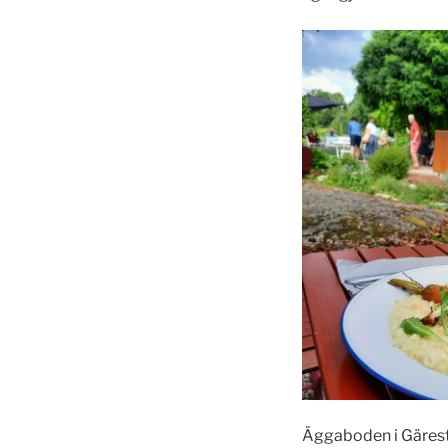
Äggaboden i Gäresta