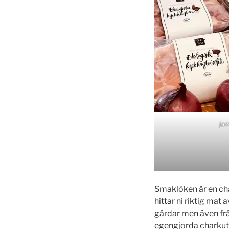
ja
Smaklöken är en cha
hittar ni riktig mat
gårdar men även från
egengjorda charkute