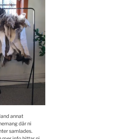
land annat
enemang där ni
nter samlades.
 mer info hittar ni