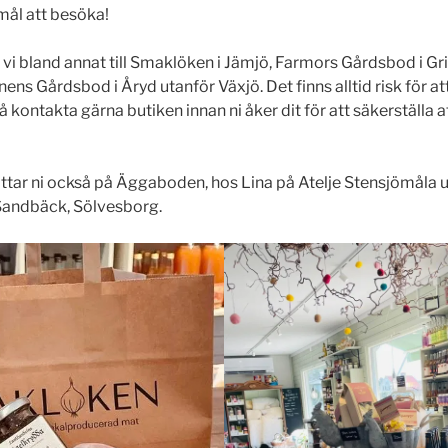
mål att besöka!
r vi bland annat till Smaklöken i Jämjö, Farmors Gårdsbod i 
ens Gårdsbod i Åryd utanför Växjö. Det finns alltid risk för at
 kontakta gärna butiken innan ni åker dit för att säkerställa a
 hittar ni också på Äggaboden, hos Lina på Atelje Stensjömåla 
Sandbäck, Sölvesborg.