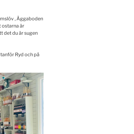
Grimslöv , Äggaboden
t ostarna är
tt det du är sugen
utanför Ryd och på