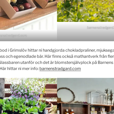
barnenstradgard
nenstradgard.com
d i Grimslöv hittar ni handgjorda chokladpraliner, mjuksega
ss och egenodlade bär. Här finns också mathantverk från fler
lassbaren utanför och det är blomstersjälvplock på Barnen
! Här hittar ni mer info:
barnenstradgard.com