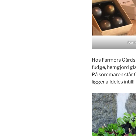
bar
Hos Farmors Gårdsbo
fudge, hemgjord gla
På sommaren står G
ligger alldeles intill