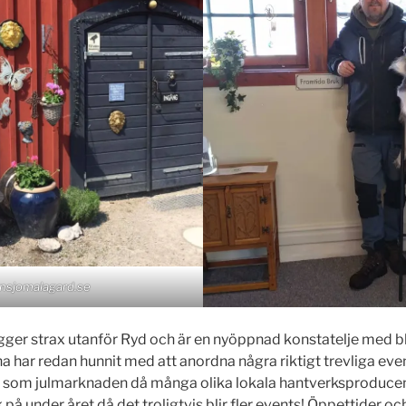
nsjomalagard.se
gger strax utanför Ryd och är en nyöppnad konstatelje med b
a har redan hunnit med att anordna några riktigt trevliga ev
s, som julmarknaden då många olika lokala hantverksproduce
 på under året då det troligtvis blir fler events! Öppettider och