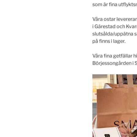
som är fina utflykts
Våra ostar leverera
i Gärestad och Kvarn
slutsålda/uppätna så
på finns i lager.
Våra fina getfällar
Börjessongården i 