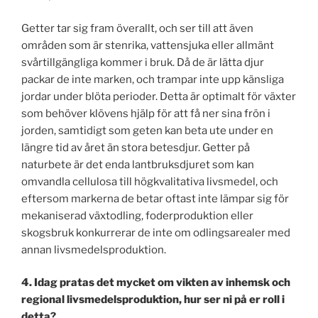
Getter tar sig fram överallt, och ser till att även
områden som är stenrika, vattensjuka eller allmänt
svårtillgängliga kommer i bruk. Då de är lätta djur
packar de inte marken, och trampar inte upp känsliga
jordar under blöta perioder. Detta är optimalt för växter
som behöver klövens hjälp för att få ner sina frön i
jorden, samtidigt som geten kan beta ute under en
längre tid av året än stora betesdjur. Getter på
naturbete är det enda lantbruksdjuret som kan
omvandla cellulosa till högkvalitativa livsmedel, och
eftersom markerna de betar oftast inte lämpar sig för
mekaniserad växtodling, foderproduktion eller
skogsbruk konkurrerar de inte om odlingsarealer med
annan livsmedelsproduktion.
4. Idag pratas det mycket om vikten av inhemsk och
regional livsmedelsproduktion, hur ser ni på er roll i
detta?