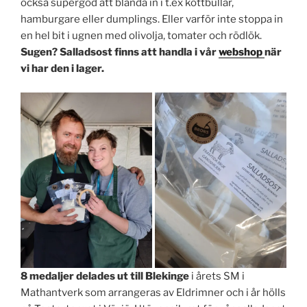
också supergod att blanda in i t.ex köttbullar,
hamburgare eller dumplings. Eller varför inte stoppa in
en hel bit i ugnen med olivolja, tomater och rödlök.
Sugen? Salladsost finns att handla i vår
webshop
när
vi har den i lager.
8 medaljer delades ut till Blekinge
i årets SM i
Mathantverk som arrangeras av Eldrimner och i år hölls