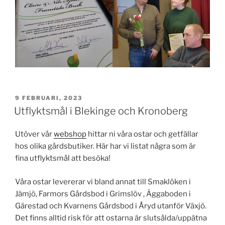
PUBLICERAT
9 FEBRUARI, 2023
Utflyktsmål i Blekinge och Kronoberg
Utöver vår
webshop
hittar ni våra ostar och getfällar
hos olika gårdsbutiker. Här har vi listat några som är
fina utflyktsmål att besöka!
Våra ostar levererar vi bland annat till Smaklöken i
Jämjö, Farmors Gårdsbod i Grimslöv , Äggaboden i
Gärestad och Kvarnens Gårdsbod i Åryd utanför Växjö.
Det finns alltid risk för att ostarna är slutsålda/uppätna