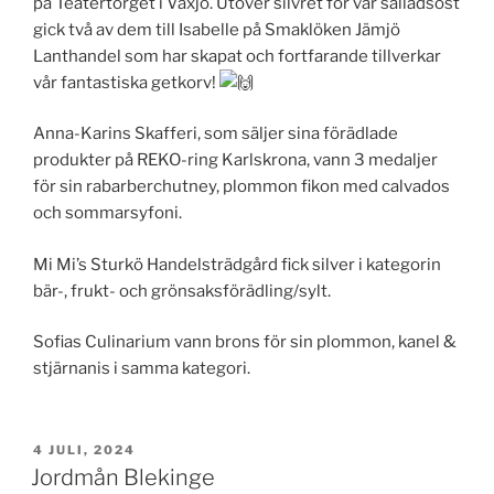
på Teatertorget i Växjö. Utöver silvret för vår salladsost
gick två av dem till Isabelle på Smaklöken Jämjö
Lanthandel som har skapat och fortfarande tillverkar
vår fantastiska getkorv!
Anna-Karins Skafferi, som säljer sina förädlade
produkter på REKO-ring Karlskrona, vann 3 medaljer
för sin rabarberchutney, plommon fikon med calvados
och sommarsyfoni.
Mi Mi’s Sturkö Handelsträdgård fick silver i kategorin
bär-,
frukt- och grönsaksförädling/sylt.
Sofias Culinarium vann brons för sin plommon, kanel &
stjärnanis i samma kategori.
PUBLICERAT
4 JULI, 2024
Jordmån Blekinge