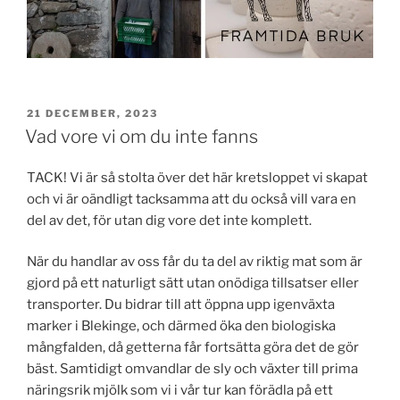
PUBLICERAT
21 DECEMBER, 2023
Vad vore vi om du inte fanns
TACK! Vi är så stolta över det här kretsloppet vi skapat
och vi är oändligt tacksamma att du också vill vara en
del av det, för utan dig vore det inte komplett.
När du handlar av oss får du ta del av riktig mat som är
gjord på ett naturligt sätt utan onödiga tillsatser eller
transporter. Du bidrar till att öppna upp igenväxta
marker i Blekinge, och därmed öka den biologiska
mångfalden, då getterna får fortsätta göra det de gör
bäst. Samtidigt omvandlar de sly och växter till prima
näringsrik mjölk som vi i vår tur kan förädla på ett