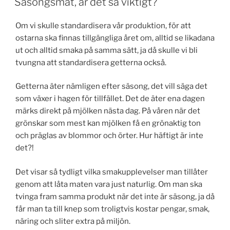
Säsongsmat, är det så viktigt?
Om vi skulle standardisera vår produktion, för att
ostarna ska finnas tillgängliga året om, alltid se likadana
ut och alltid smaka på samma sätt, ja då skulle vi bli
tvungna att standardisera getterna också.
Getterna äter nämligen efter säsong, det vill säga det
som växer i hagen för tillfället. Det de äter ena dagen
märks direkt på mjölken nästa dag. På våren när det
grönskar som mest kan mjölken få en grönaktig ton
och präglas av blommor och örter. Hur häftigt är inte
det?!
Det visar så tydligt vilka smakupplevelser man tillåter
genom att låta maten vara just naturlig. Om man ska
tvinga fram samma produkt när det inte är säsong, ja då
får man ta till knep som troligtvis kostar pengar, smak,
näring och sliter extra på miljön.