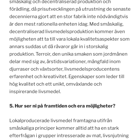
småskalig och decentraliserad produktion och
förädling, då prisutvecklingen på utrustning de senaste
decennierna gjort att en stor fabrik inte nödvändigtvis
är den mest rationella enheten idag. Med småskalig,
decentraliserad livsmedelsproduktion kommer även
möjligheten att ta till vara lokala kvalitetsaspekter som
annars suddas ut då råvaror går in i storskalig
produktion. Terroir, den unika smaken som jordmånen
delar med sig av, årstidsvariationer, mångfald inom
djurraser och växtsorter, livsmedelsproducentens
erfarenhet och kreativitet. Egenskaper som leder till
hög kvalitet och ett unikt, omväxlande och
inspirerande livsmedel.
5. Hur ser ni på framtiden och era möjligheter?
Lokalproducerade livsmedel framtagna utifrån
småskaliga principer kommer alltid att ha en stark
efterfrågan i grupper intresserade av mat, livsnjutning