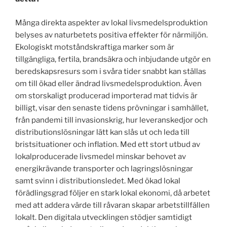
Många direkta aspekter av lokal livsmedelsproduktion
belyses av naturbetets positiva effekter för närmiljön.
Ekologiskt motståndskraftiga marker som är
tillgängliga, fertila, brandsäkra och inbjudande utgör en
beredskapsresurs som i svåra tider snabbt kan ställas
om till ökad eller ändrad livsmedelsproduktion. Även
om storskaligt producerad importerad mat tidvis är
billigt, visar den senaste tidens prövningar i samhället,
från pandemi till invasionskrig, hur leveranskedjor och
distributionslösningar lätt kan slås ut och leda till
bristsituationer och inflation. Med ett stort utbud av
lokalproducerade livsmedel minskar behovet av
energikrävande transporter och lagringslösningar
samt svinn i distributionsledet. Med ökad lokal
förädlingsgrad följer en stark lokal ekonomi, då arbetet
med att addera värde till råvaran skapar arbetstillfällen
lokalt. Den digitala utvecklingen stödjer samtidigt