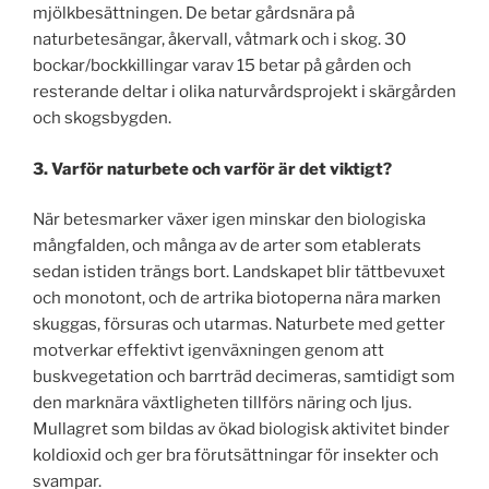
mjölkbesättningen. De betar gårdsnära på
naturbetesängar, åkervall, våtmark och i skog. 30
bockar/bockkillingar varav 15 betar på gården och
resterande deltar i olika naturvårdsprojekt i skärgården
och skogsbygden.
3. Varför naturbete och varför är det viktigt?
När betesmarker växer igen minskar den biologiska
mångfalden, och många av de arter som etablerats
sedan istiden trängs bort. Landskapet blir tättbevuxet
och monotont, och de artrika biotoperna nära marken
skuggas, försuras och utarmas. Naturbete med getter
motverkar effektivt igenväxningen genom att
buskvegetation och barrträd decimeras, samtidigt som
den marknära växtligheten tillförs näring och ljus.
Mullagret som bildas av ökad biologisk aktivitet binder
koldioxid och ger bra förutsättningar för insekter och
svampar.