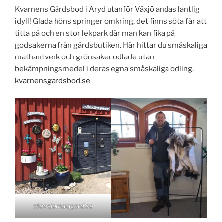
Kvarnens Gårdsbod i Åryd utanför Växjö andas lantlig
idyll! Glada höns springer omkring, det finns söta får att
titta på och en stor lekpark där man kan fika på
godsakerna från gårdsbutiken. Här hittar du småskaliga
mathantverk och grönsaker odlade utan
bekämpningsmedel i deras egna småskaliga odling.
kvarnensgardsbod.se
stensjomalagard.se