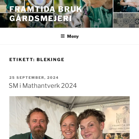
Hoppa
FRAMTIDA BRUK
till
GÅRDSMEJERI
innehåll
Meny
ETIKETT:
BLEKINGE
PUBLICERAT
25 SEPTEMBER, 2024
SM i Mathantverk 2024