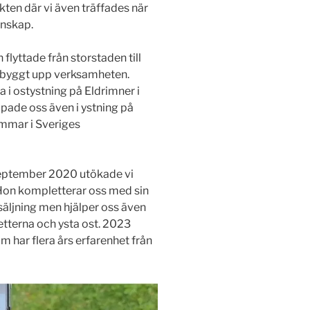
ten där vi även träffades när
enskap.
flyttade från storstaden till
 byggt upp verksamheten.
 i ostystning på Eldrimner i
pade oss även i ystning på
mmar i Sveriges
 september 2020 utökade vi
 Hon kompletterar oss med sin
äljning men hjälper oss även
tterna och ysta ost. 2023
 har flera års erfarenhet från