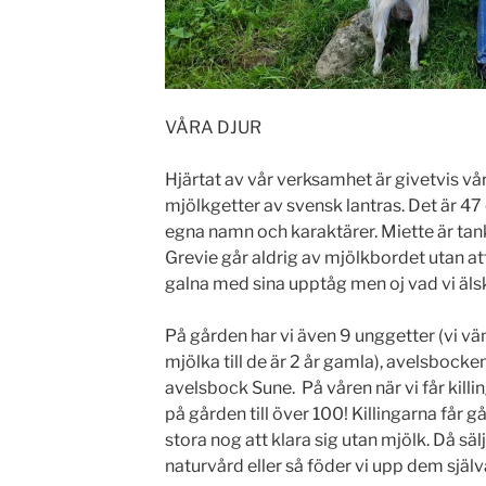
VÅRA DJUR
Hjärtat av vår verksamhet är givetvis v
mjölkgetter av svensk lantras. Det är 47 
egna namn och karaktärer. Miette är tanks
Grevie går aldrig av mjölkbordet utan att
galna med sina upptåg men oj vad vi äl
På gården har vi även 9 unggetter (vi v
mjölka till de är 2 år gamla), avelsbocke
avelsbock Sune. På våren när vi får killi
på gården till över 100! Killingarna får 
stora nog att klara sig utan mjölk. Då säljs
naturvård eller så föder vi upp dem själv