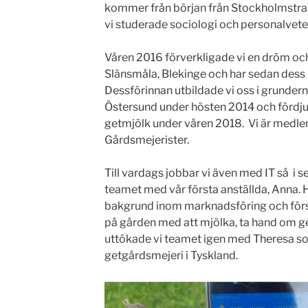
kommer från början från Stockholmstrak
vi studerade sociologi och personalvet
Våren 2016 förverkligade vi en dröm och 
Slänsmåla, Blekinge och har sedan dess
Dessförinnan utbildade vi oss i grunderna
Östersund under hösten 2014 och fördju
getmjölk under våren 2018. Vi är medle
Gårdsmejerister.
Till vardags jobbar vi även med IT så i
teamet med vår första anställda, Anna.
bakgrund inom marknadsföring och förs
på gården med att mjölka, ta hand om ge
uttökade vi teamet igen med Theresa som
getgårdsmejeri i Tyskland.