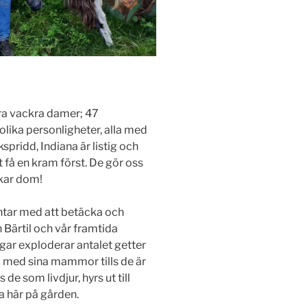
åra vackra damer; 47
olika personligheter, alla med
pridd, Indiana är listig och
 få en kram först. De gör oss
skar dom!
äntar med att betäcka och
n Bärtil och vår framtida
ngar exploderar antalet getter
gå med sina mammor tills de är
 de som livdjur, hyrs ut till
a här på gården.