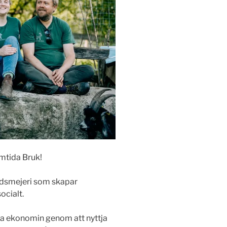
amtida Bruk!
årdsmejeri som skapar
ocialt.
la ekonomin genom att nyttja