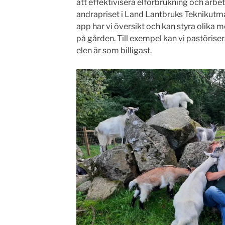
att effektivisera elförbrukning och arbe
andrapriset i Land Lantbruks Teknikutm
app har vi översikt och kan styra olika 
på gården. Till exempel kan vi pastörise
elen är som billigast.