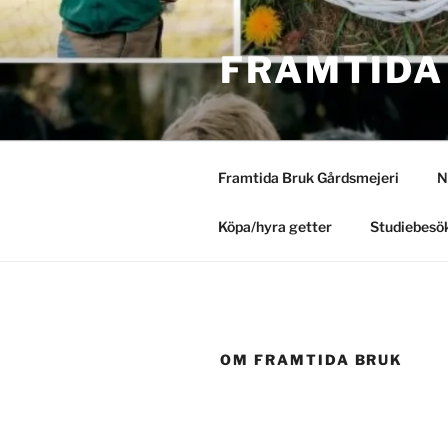
Hoppa
till
FRAMTIDA
innehåll
Framtida Bruk Gårdsmejeri
N
Köpa/hyra getter
Studiebesök
OM FRAMTIDA BRUK