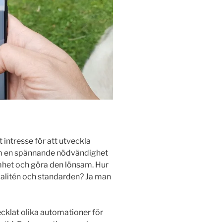
 intresse för att utveckla
som en spännande nödvändighet
mhet och göra den lönsam. Hur
alitén och standarden? Ja man
vecklat olika automationer för