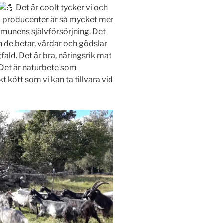
Det är coolt tycker vi och
a producenter är så mycket mer
mmunens självförsörjning. Det
n de betar, vårdar och gödslar
ald. Det är bra, näringsrik mat
. Det är naturbete som
t kött som vi kan ta tillvara vid