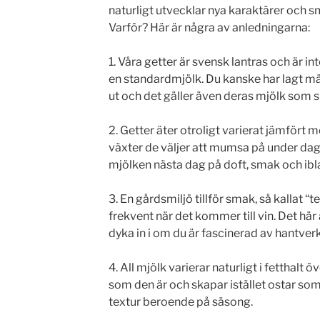
naturligt utvecklar nya karaktärer och 
Varför? Här är några av anledningarna:
1. Våra getter är svensk lantras och är i
en standardmjölk. Du kanske har lagt märk
ut och det gäller även deras mjölk som sk
2. Getter äter otroligt varierat jämfört
växter de väljer att mumsa på under da
mjölken nästa dag på doft, smak och ibla
3. En gårdsmiljö tillför smak, så kallat “
frekvent när det kommer till vin. Det hä
dyka in i om du är fascinerad av hantver
4. All mjölk varierar naturligt i fetthalt ö
som den är och skapar istället ostar som 
textur beroende på säsong.