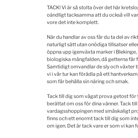
TACK! Vi är så stolta över det här kretslo
oändligt tacksamma att du också vill vara
vore det inte komplett.
När du handlar av oss får du ta del av ri
naturligt sätt utan onödiga tillsatser eller
öppna upp igenväxta marker i Blekinge
biologiska mångfalden, då getterna får f
Samtidigt omvandlar de sly och växter ti
vi i vår tur kan förädla på ett hantverksm
som får behålla sin näring och smak.
Tack till dig som vågat prova getost för 
berättat om oss för dina vänner. Tack ti
vardagsshoppingen med småskaligt pro
finns och ett enormt tack till dig som int
om igen. Det är tack vare er som vi kan 