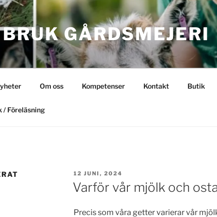
 BRUK GÅRDSMEJERI
yheter
Om oss
Kompetenser
Kontakt
Butik
 / Föreläsning
PUBLICERAT
ERAT
12 JUNI, 2024
Varför vår mjölk och osta
Precis som våra getter varierar vår mjölk