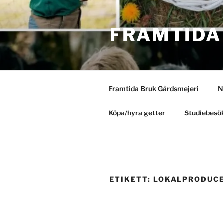
Hoppa
till
FRAMTIDA
innehåll
Framtida Bruk Gårdsmejeri
N
Köpa/hyra getter
Studiebesök
ETIKETT:
LOKALPRODUC