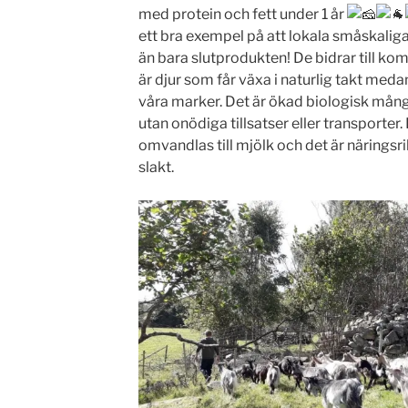
med protein och fett under 1 år
ett bra exempel på att lokala småskalig
än bara slutprodukten! De bidrar till ko
är djur som får växa i naturlig takt meda
våra marker. Det är ökad biologisk mångf
utan onödiga tillsatser eller transporter
omvandlas till mjölk och det är näringsrik
slakt.