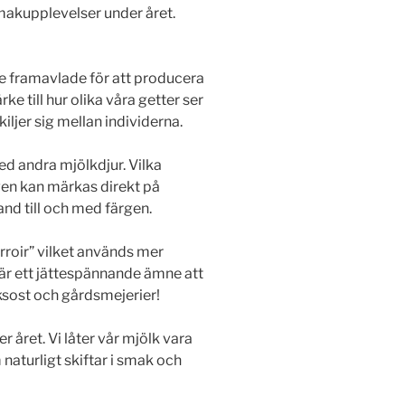
smakupplevelser under året.
nte framavlade för att producera
e till hur olika våra getter ser
iljer sig mellan individerna.
 med andra
mjölkdjur. Vilka
gen kan märkas direkt på
nd till och med färgen.
terroir” vilket används mer
r är ett jättespännande ämne att
ksost och gårdsmejerier!
ver året. Vi låter vår mjölk vara
naturligt skiftar i smak och