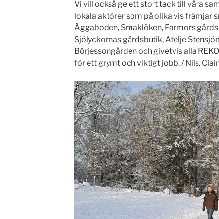
Vi vill också ge ett stort tack till våra
lokala aktörer som på olika vis främjar
Äggaboden, Smaklöken, Farmors gårdsb
Sjölyckornas gårdsbutik, Atelje Stensjöm
Börjessongården och givetvis alla REK
för ett grymt och viktigt jobb. / Nils, Cla