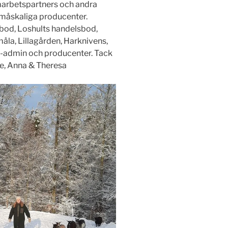
 samarbetspartners och andra
 småskaliga producenter.
od, Loshults handelsbod,
åla, Lillagården, Harknivens,
O-admin och producenter. Tack
ire, Anna & Theresa