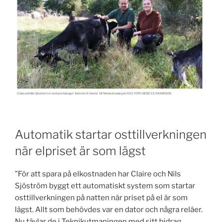
Automatik startar osttillverkningen
när elpriset är som lägst
”För att spara på elkostnaden har Claire och Nils
Sjöström byggt ett automatiskt system som startar
osttillverkningen på natten när priset på el är som
lägst. Allt som behövdes var en dator och några reläer.
Nu tävlar de i Teknikutmaningen med sitt bidrag