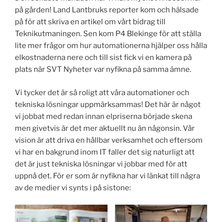
på gården! Land Lantbruks reporter kom och hälsade
på för att skriva en artikel om vårt bidrag till
Teknikutmaningen. Sen kom P4 Blekinge för att ställa
lite mer frågor om hur automationerna hjälper oss hålla
elkostnaderna nere och till sist fick vi en kamera på
plats när SVT Nyheter var nyfikna på samma ämne.
Vi tycker det är så roligt att våra automationer och
tekniska lösningar uppmärksammas! Det här är något
vi jobbat med redan innan elpriserna började skena
men givetvis är det mer aktuellt nu än någonsin. Vår
vision är att driva en hållbar verksamhet och eftersom
vi har en bakgrund inom IT faller det sig naturligt att
det är just tekniska lösningar vi jobbar med för att
uppnå det. För er som är nyfikna har vi länkat till några
av de medier vi synts i på sistone: