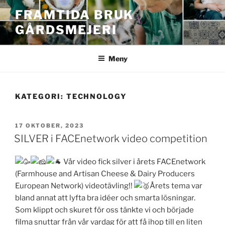
Hoppa
FRAMTIDA BRUK
till
GÅRDSMEJERI
innehåll
Meny
KATEGORI:
TECHNOLOGY
PUBLICERAT
17 OKTOBER, 2023
SILVER i FACEnetwork video competition
Vår video fick silver i årets FACEnetwork
(Farmhouse and Artisan Cheese & Dairy Producers
European Network) videotävling!!
Årets tema var
bland annat att lyfta bra idéer och smarta lösningar.
Som klippt och skuret för oss tänkte vi och började
filma snuttar från vår vardag för att få ihop till en liten