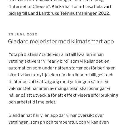
”Internet of Cheese”.
Klicka här för att läsa hela vårt
bidrag till Land Lantbruks Teknikutmaningen 2022
.
PUBLICERAT
29 JUNI, 2022
Gladare mejerister med klimatsmart app
Ysta på distans? Ja delvis i alla fall! Kvällen innan
ystning aktiverar vi “early bird” som vi kallar det, en
automation som under natten startar pastöriseringen
så att vi kan utnyttja elen när den är som billigast och
tillåter oss att sätta igång med ystningen så fort vi
vaknar. Det här är en av många tekniska lösningar vi
håller på att utveckla för att effektivisera elförbrukning
och arbetstid i mejeriet.
Bland annat har vi en app där vi har översikt över
ystningen, som ph och temperatur, och vi kan även