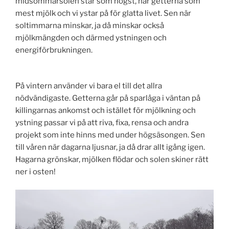
midsommarsolen står som högst, har getterna som
mest mjölk och vi ystar på för glatta livet. Sen när
soltimmarna minskar, ja då minskar också
mjölkmängden och därmed ystningen och
energiförbrukningen.
På vintern använder vi bara el till det allra
nödvändigaste. Getterna går på sparlåga i väntan på
killingarnas ankomst och istället för mjölkning och
ystning passar vi på att riva, fixa, rensa och andra
projekt som inte hinns med under högsäsongen. Sen
till våren när dagarna ljusnar, ja då drar allt igång igen.
Hagarna grönskar, mjölken flödar och solen skiner rätt
ner i osten!