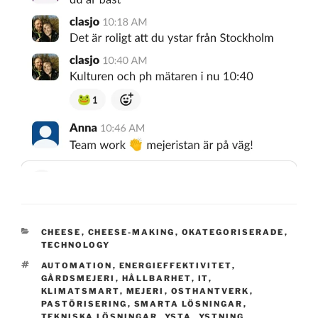
KATEGORIER
CHEESE
,
CHEESE-MAKING
,
OKATEGORISERADE
,
TECHNOLOGY
TAGGAR
AUTOMATION
,
ENERGIEFFEKTIVITET
,
GÅRDSMEJERI
,
HÅLLBARHET
,
IT
,
KLIMATSMART
,
MEJERI
,
OSTHANTVERK
,
PASTÖRISERING
,
SMARTA LÖSNINGAR
,
TEKNISKA LÖSNINGAR
,
YSTA
,
YSTNING