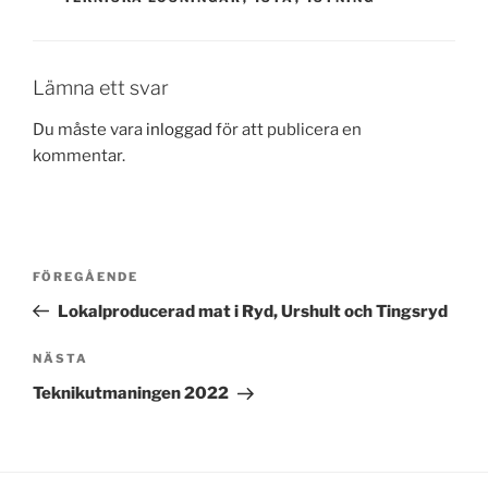
Lämna ett svar
Du måste vara
inloggad
för att publicera en
kommentar.
Inläggsnavigering
Föregående
FÖREGÅENDE
inlägg
Lokalproducerad mat i Ryd, Urshult och Tingsryd
Nästa
NÄSTA
inlägg
Teknikutmaningen 2022