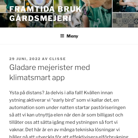
Hoppa
FRAMTIDA BRUK
till
GÅRDSMEJERI
innehåll
Meny
PUBLICERAT
29 JUNI, 2022
AV
CLISSE
Gladare mejerister med
klimatsmart app
Ysta på distans? Ja delvis i alla fall! Kvällen innan
ystning aktiverar vi “early bird” som vi kallar det, en
automation som under natten startar pastöriseringen
så att vi kan utnyttja elen när den är som billigast och
tillåter oss att sätta igång med ystningen så fort vi
vaknar. Det här är en av många tekniska lösningar vi
håller på att utveckla för att effektivisera elförbrukning