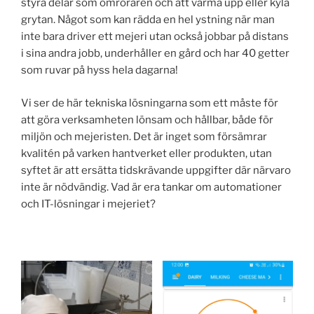
styra delar som omröraren och att värma upp eller kyla
grytan. Något som kan rädda en hel ystning när man
inte bara driver ett mejeri utan också jobbar på distans
i sina andra jobb, underhåller en gård och har 40 getter
som ruvar på hyss hela dagarna!
Vi ser de här tekniska lösningarna som ett måste för
att göra verksamheten lönsam och hållbar, både för
miljön och mejeristen. Det är inget som försämrar
kvalitén på varken hantverket eller produkten, utan
syftet är att ersätta tidskrävande uppgifter där närvaro
inte är nödvändig. Vad är era tankar om automationer
och IT-lösningar i mejeriet?