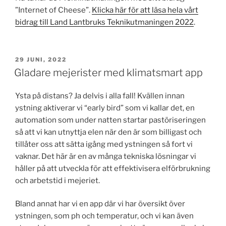
”Internet of Cheese”.
Klicka här för att läsa hela vårt
bidrag till Land Lantbruks Teknikutmaningen 2022
.
PUBLICERAT
29 JUNI, 2022
Gladare mejerister med klimatsmart app
Ysta på distans? Ja delvis i alla fall! Kvällen innan
ystning aktiverar vi “early bird” som vi kallar det, en
automation som under natten startar pastöriseringen
så att vi kan utnyttja elen när den är som billigast och
tillåter oss att sätta igång med ystningen så fort vi
vaknar. Det här är en av många tekniska lösningar vi
håller på att utveckla för att effektivisera elförbrukning
och arbetstid i mejeriet.
Bland annat har vi en app där vi har översikt över
ystningen, som ph och temperatur, och vi kan även