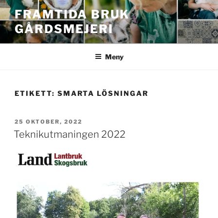
Hoppa
FRAMTIDA BRUK
till
GÅRDSMEJERI
innehåll
Meny
ETIKETT:
SMARTA LÖSNINGAR
PUBLICERAT
25 OKTOBER, 2022
Teknikutmaningen 2022