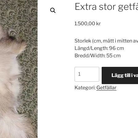
Extra stor getfä
1.500,00
kr
Storlek (cm, mätt i mitten av 
Längd/Length: 96 cm
Bredd/Width: 55 cm
Extra
Lägg till i 
stor
getfäll
Kategori:
Getfällar
8
mängd