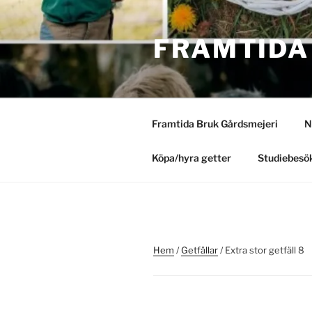
Hoppa
till
FRAMTIDA
innehåll
Framtida Bruk Gårdsmejeri
N
Köpa/hyra getter
Studiebesök
Hem
/
Getfällar
/ Extra stor getfäll 8