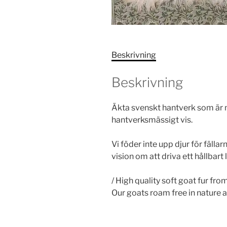
Beskrivning
Beskrivning
Äkta svenskt hantverk som är mj
hantverksmässigt vis.
Vi föder inte upp djur för fällar
vision om att driva ett hållbart 
/ High quality soft goat fur fr
Our goats roam free in nature an