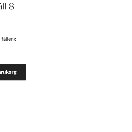
ll 8
fällen):
varukorg