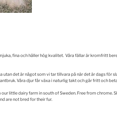
uka, fina och håller hög kvalitet. Våra fällar är kromfritt ber
na utan det är något som vi tar tillvara på när det är dags för sl
lantbruk. Våra djur får växa i naturlig takt och går fritt och b
om our little dairy farm in south of Sweden. Free from chrome. 
d are not bred for their fur.