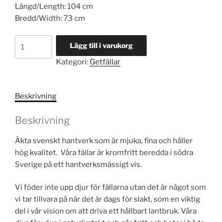
Längd/Length: 104 cm
Bredd/Width: 73 cm
Extra
Lägg till i varukorg
stor
Kategori:
Getfällar
getfäll
6
mängd
Beskrivning
Beskrivning
Äkta svenskt hantverk som är mjuka, fina och håller
hög kvalitet. Våra fällar är kromfritt beredda i södra
Sverige på ett hantverksmässigt vis.
Vi föder inte upp djur för fällarna utan det är något som
vi tar tillvara på när det är dags för slakt, som en viktig
del i vår vision om att driva ett hållbart lantbruk. Våra