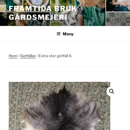
Hoppa
FRAMTIDA BRUK
till
GÅRDSMEJERI
innehåll
Meny
Hem
/
Getfällar
/ Extra stor getfäll 6