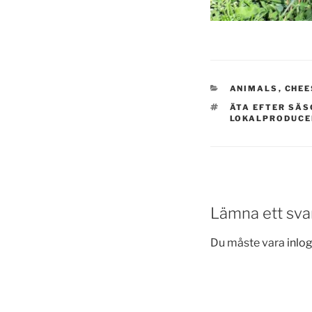
KATEGORIER
ANIMALS
,
CHEE
TAGGAR
ÄTA EFTER SÄ
LOKALPRODUCE
Lämna ett sva
Du måste vara
inlo