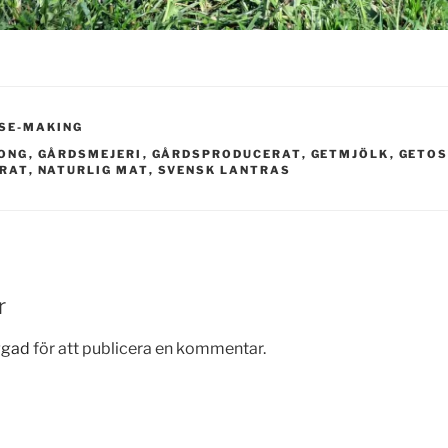
SE-MAKING
SONG
,
GÅRDSMEJERI
,
GÅRDSPRODUCERAT
,
GETMJÖLK
,
GETOS
RAT
,
NATURLIG MAT
,
SVENSK LANTRAS
r
ggad
för att publicera en kommentar.