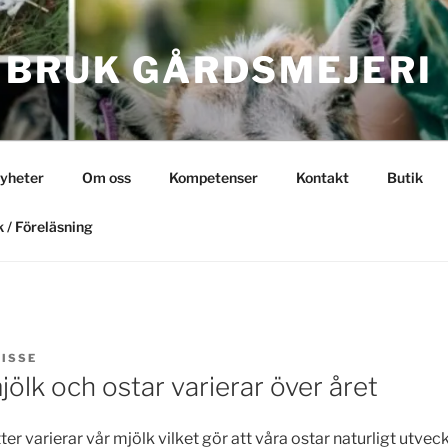
 BRUK GÅRDSMEJERI
yheter
Om oss
Kompetenser
Kontakt
Butik
 / Föreläsning
LISSE
jölk och ostar varierar över året
er varierar vår mjölk vilket gör att våra ostar naturligt utvec