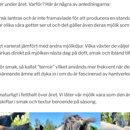
 under året. Varför? Här är några av anledningarna:
vensk lantras och är inte framavlade för att producera en stan
hur olika våra getter ser ut och det gäller även deras mjölk som 
igt varierat jämfört med andra
mjölkdjur. Vilka växter de välj
kas direkt på mjölken nästa dag på doft, smak och ibland til
för smak, så kallat “terroir” vilket används mer frekvent när de
espännande ämne att dyka in i om du är fascinerad av hantverk
 naturligt i fetthalt över året. Vi låter vår mjölk vara som den ä
 skiftar i smak och textur beroende på säsong.