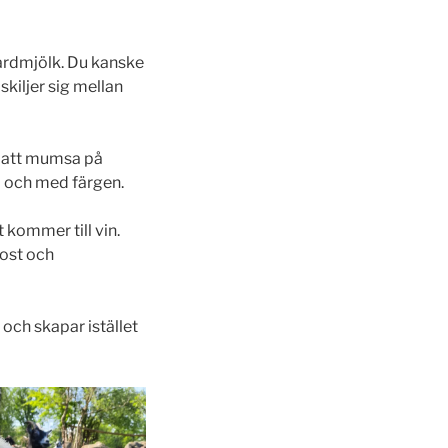
dardmjölk. Du kanske
skiljer sig mellan
er att mumsa på
l och med färgen.
t kommer till vin.
sost och
r och skapar istället