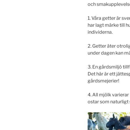
och smakupplevelser
1. Våra getter är s
har lagt märke till 
individerna.
2. Getter äter otrol
under dagen kan mär
3. En gårdsmiljö till
Det här är ett jätt
gårdsmejerier!
4. All mjölk varierar
ostar som naturligt