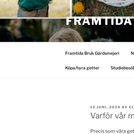
Hoppa
till
FRAMTIDA
innehåll
Framtida Bruk Gårdsmejeri
N
Köpa/hyra getter
Studiebesök
PUBLICERAT
12 JUNI, 2024
AV
C
Varför vår m
Precis som våra gett