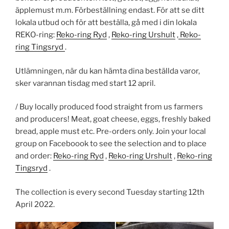
äpplemust m.m. Förbeställning endast. För att se ditt
lokala utbud och för att beställa, gå med i din lokala
REKO-ring:
Reko-ring Ryd
,
Reko-ring Urshult
,
Reko-
ring Tingsryd
.
Utlämningen, när du kan hämta dina beställda varor,
sker varannan tisdag med start 12 april.
/ Buy locally produced food straight from us farmers
and producers! Meat, goat cheese, eggs, freshly baked
bread, apple must etc. Pre-orders only. Join your local
group on Faceboook to see the selection and to place
and order:
Reko-ring Ryd
,
Reko-ring Urshult
,
Reko-ring
Tingsryd
.
The collection is every second Tuesday starting 12th
April 2022.