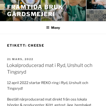
Hoppa
FRAMTIDA BRUK
till
GÅRDSMEJERI
innehåll
Meny
ETIKETT:
CHEESE
PUBLICERAT
21 MARS, 2022
Lokalproducerad mat i Ryd, Urshult och
Tingsryd
12 april 2022 startar REKO-ring i Ryd, Urshult och
Tingsryd!
Beställ närproducerad mat direkt från oss lokala
bönder & producenter. Kött, getost, ägg, hembakat,