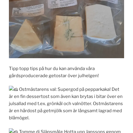
Tipp topp tips på hur du kan använda våra
gårdsproducerade getostar över julhelgen!
Ostmästarens val: Supergod på pepparkaka! Det
är en fin dessertost som även kan brytas i bitar över en
julsallad med t.ex. grönkål och valnötter. Ostmästarens
är en hårdost på getmjölk som är långsamt lagrad med
blåmögel.
Tomme di Slänsmåla: Hotta upp Janssons genom