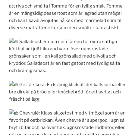
att riva och smälta i Tomme för en fyllig smak. Tomme
är en mångsidig dessertost som är lagrad utan mögel
och kan likaväl avnjutas på
kex med marmelad som till
diverse maträtter eftersom den smälter fantastiskt.
Salladsost: Smula ner i färsen för extra saftiga
köttbullar i jul! Lika god varm över ugnsrostade
grönsaker, som i en kall grönsallad med olivolja och
kryddor. Salladsost är en fast getost med tydlig sälta
och krämig smak.
Getfärskost: En krämig klick till det kallskurna eller
bre direkt på bröd eller knäckebröd för ett syrligt och
fräscht pålägg.
Chevrulé: Klassisk getost med vitmögel som är en
favorit på ostbrickan. Även chevre är supergod i ugn så
bryt i bitar och ha över t.ex. ugnsrostade rödbetor, eller
gör en varm ostdessert genom att smälta chevrulén