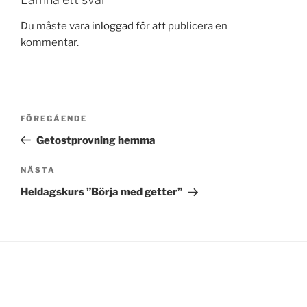
Du måste vara
inloggad
för att publicera en
kommentar.
Inläggsnavigering
Föregående
FÖREGÅENDE
inlägg
Getostprovning hemma
Nästa
NÄSTA
inlägg
Heldagskurs ”Börja med getter”