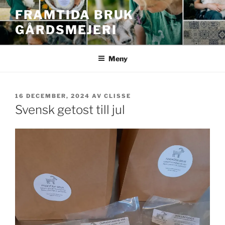
Hoppa
FRAMTIDA BRUK
till
GÅRDSMEJERI
innehåll
Meny
PUBLICERAT
16 DECEMBER, 2024
AV
CLISSE
Svensk getost till jul