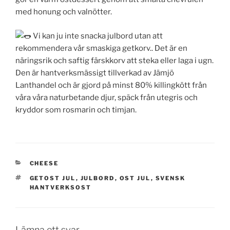
med honung och valnötter.
Vi kan ju inte snacka julbord utan att
rekommendera vår smaskiga getkorv.. Det är en
näringsrik och saftig färskkorv att steka eller laga i ugn.
Den är hantverksmässigt tillverkad av Jämjö
Lanthandel och är gjord på minst 80% killingkött från
våra våra naturbetande djur, späck från utegris och
kryddor som rosmarin och timjan.
KATEGORIER
CHEESE
TAGGAR
GETOST JUL
,
JULBORD
,
OST JUL
,
SVENSK
HANTVERKSOST
Lämna ett svar