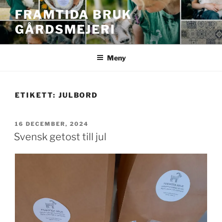
Hoppa
FRAMTIDA BRUK
till
GÅRDSMEJERI
innehåll
Meny
ETIKETT:
JULBORD
PUBLICERAT
16 DECEMBER, 2024
Svensk getost till jul