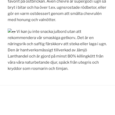
favorit på ostbrickan. Även chevre är supergod i ugn så
bryt i bitar och ha över t.ex. ugnsrostade rödbetor, eller
gör en varm ostdessert genom att smälta chevrulén
med honung och valnötter.
Vi kan ju inte snacka julbord utan att
rekommendera vår smaskiga getkorv.. Det är en
näringsrik och saftig färskkorv att steka eller laga i ugn.
Den är hantverksmässigt tillverkad av Jämjö
Lanthandel och är gjord på minst 80% killingkött från
våra våra naturbetande djur, späck från utegris och
kryddor som rosmarin och timjan.