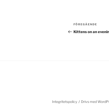
Inläggsnavi
Föregående
FÖREGÅENDE
inlägg
Kittens on an evenin
Integritetspolicy
Drivs med WordP