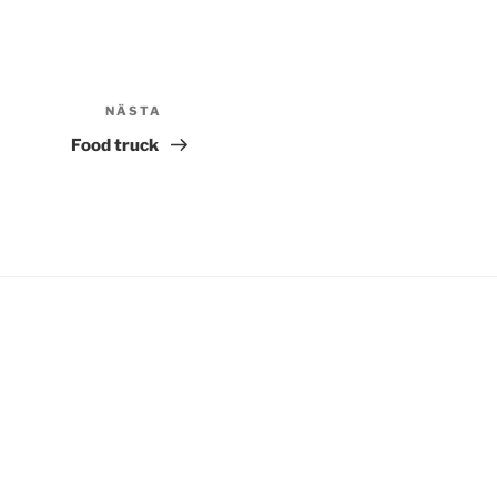
NÄSTA
Nästa
inlägg
Food truck