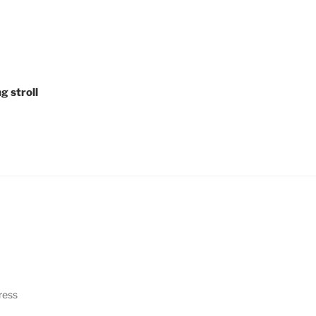
gering
g stroll
ress