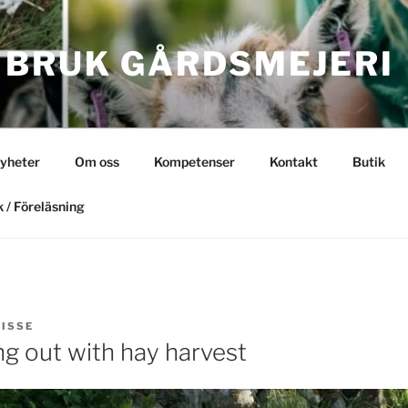
 BRUK GÅRDSMEJERI
yheter
Om oss
Kompetenser
Kontakt
Butik
 / Föreläsning
LISSE
ng out with hay harvest