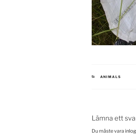
KATEGORIER
ANIMALS
Lämna ett sva
Du måste vara
inlo