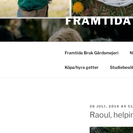
Hoppa
till
FRAMTIDA
innehåll
Framtida Bruk Gårdsmejeri
N
Köpa/hyra getter
Studiebesök
PUBLICERAT
26 JULI, 2016
AV
C
Raoul, helpi