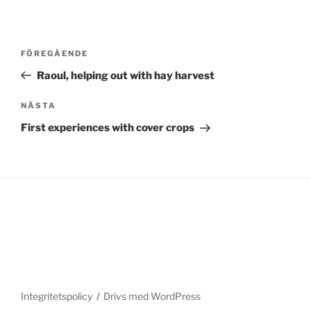
Inläggsnavigering
Föregående
FÖREGÅENDE
inlägg
Raoul, helping out with hay harvest
Nästa
NÄSTA
inlägg
First experiences with cover crops
Integritetspolicy
Drivs med WordPress