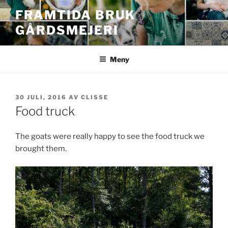
Hoppa
FRAMTIDA BRUK
till
GÅRDSMEJERI
innehåll
Meny
PUBLICERAT
30 JULI, 2016
AV
CLISSE
Food truck
The goats were really happy to see the food truck we
brought them.