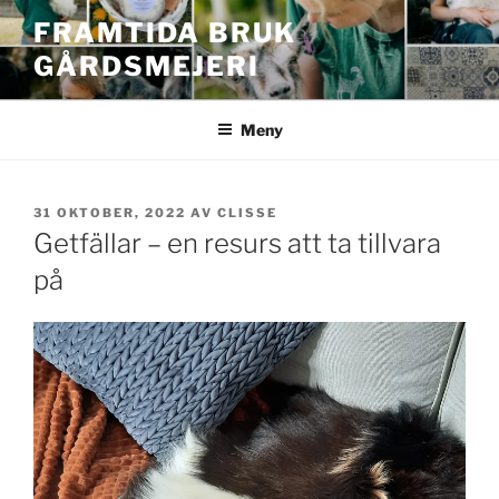
Hoppa
FRAMTIDA BRUK
till
GÅRDSMEJERI
innehåll
Meny
PUBLICERAT
31 OKTOBER, 2022
AV
CLISSE
Getfällar – en resurs att ta tillvara
på