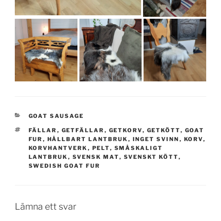
KATEGORIER
GOAT SAUSAGE
TAGGAR
FÄLLAR
,
GETFÄLLAR
,
GETKORV
,
GETKÖTT
,
GOAT
FUR
,
HÅLLBART LANTBRUK
,
INGET SVINN
,
KORV
,
KORVHANTVERK
,
PELT
,
SMÅSKALIGT
LANTBRUK
,
SVENSK MAT
,
SVENSKT KÖTT
,
SWEDISH GOAT FUR
Lämna ett svar