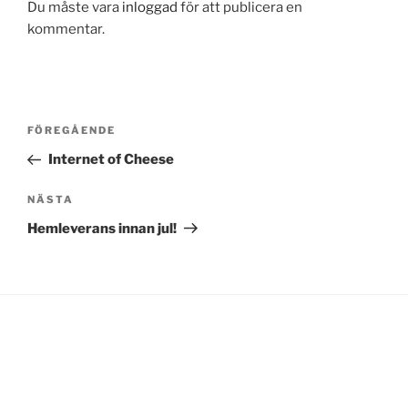
Du måste vara
inloggad
för att publicera en
kommentar.
Inläggsnavigering
Föregående
FÖREGÅENDE
inlägg
Internet of Cheese
Nästa
NÄSTA
inlägg
Hemleverans innan jul!