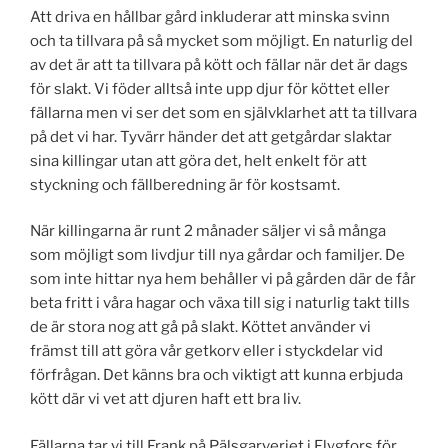
Att driva en hållbar gård inkluderar att minska svinn
och ta tillvara på så mycket som möjligt. En naturlig del
av det är att ta tillvara på kött och fällar när det är dags
för slakt. Vi föder alltså inte upp djur för köttet eller
fällarna men vi ser det som en självklarhet att ta tillvara
på det vi har. Tyvärr händer det att getgårdar slaktar
sina killingar utan att göra det, helt enkelt för att
styckning och fällberedning är för kostsamt.
När killingarna är runt 2 månader säljer vi så många
som möjligt som livdjur till nya gårdar och familjer. De
som inte hittar nya hem behåller vi på gården där de får
beta fritt i våra hagar och växa till sig i naturlig takt tills
de är stora nog att gå på slakt. Köttet använder vi
främst till att göra vår getkorv eller i styckdelar vid
förfrågan. Det känns bra och viktigt att kunna erbjuda
kött där vi vet att djuren haft ett bra liv.
Fällarna tar vi till Frank på Pälsgarveriet i Flygfors för