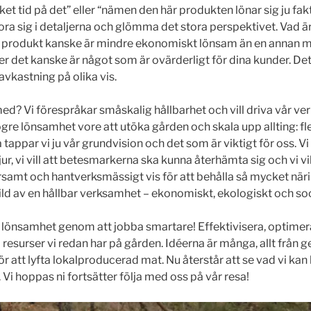
cket tid på det” eller “nämen den här produkten lönar sig ju fak
rlora sig i detaljerna och glömma det stora perspektivet. Vad är
en produkt kanske är mindre ekonomiskt lönsam än en annan 
ller det kanske är något som är ovärderligt för dina kunder. D
avkastning på olika vis.
 med? Vi förespråkar småskalig hållbarhet och vill driva vår
 högre lönsamhet vore att utöka gården och skala upp allting: fl
tappar vi ju vår grundvision och det som är viktigt för oss. Vi 
r, vi vill att betesmarkerna ska kunna återhämta sig och vi vil
rsamt och hantverksmässigt vis för att behålla så mycket nä
bild av en hållbar verksamhet – ekonomiskt, ekologiskt och soc
pa lönsamhet genom att jobba smartare! Effektivisera, optimera
på resurser vi redan har på gården. Idéerna är många, allt från ge
 att lyfta lokalproducerad mat. Nu återstår att se vad vi kan
 hoppas ni fortsätter följa med oss på vår resa!