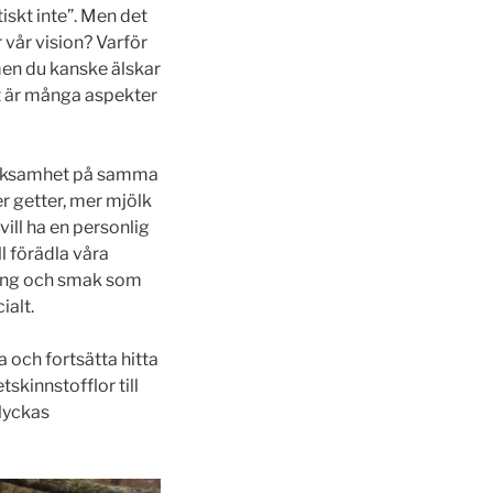
tiskt inte”. Men det
 vår vision? Varför
men du kanske älskar
et är många aspekter
 verksamhet på samma
er getter, mer mjölk
vill ha en personlig
l förädla våra
ring och smak som
ialt.
 och fortsätta hitta
tskinnstofflor till
 lyckas