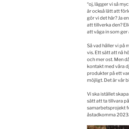
“oj, lägger vi så my
är också lätt att fö
gör vi det här? Ja 
att tillverka den? E
att väga in som ger 
Så vad håller vi på
vis. Ett sätt att nå
och mer ost. Men då 
kontakt med våra dju
produkter på ett va
möjligt. Det är vår 
Vi ska istället ska
sätt att ta tillvara 
samarbetsprojekt för
åstadkomma 2023. Vi