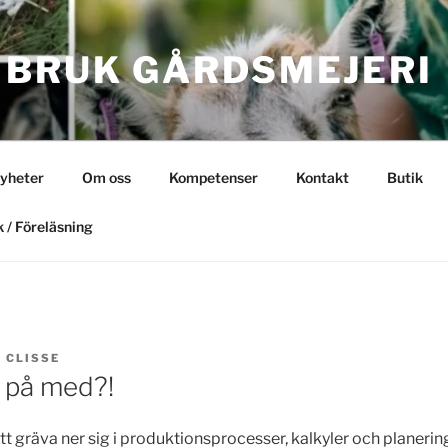
 BRUK GÅRDSMEJERI
yheter
Om oss
Kompetenser
Kontakt
Butik
 / Föreläsning
V
CLISSE
i på med?!
tt gräva ner sig i produktionsprocesser, kalkyler och planeri