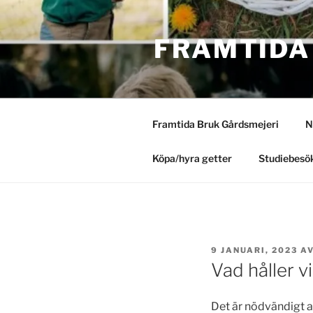
Hoppa
till
FRAMTIDA
innehåll
Framtida Bruk Gårdsmejeri
N
Köpa/hyra getter
Studiebesök
PUBLICERAT
9 JANUARI, 2023
A
Vad håller v
Det är nödvändigt a