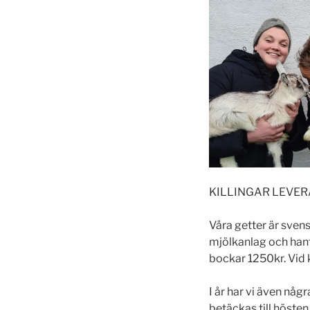
KILLINGAR LEVER
Våra getter är svens
mjölkanlag och hant
bockar 1250kr. Vid kö
I år har vi även någ
betäckas till hösten.