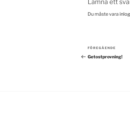
Lämna ett sva
Du måste vara
inlo
Inläggsnavi
Föregående
FÖREGÅENDE
inlägg
Getostprovning!