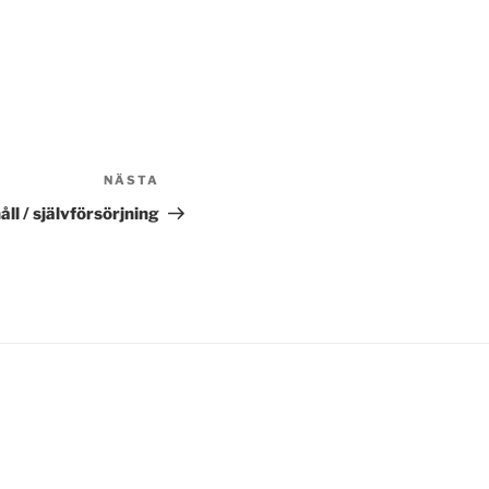
NÄSTA
Nästa
inlägg
ll / självförsörjning