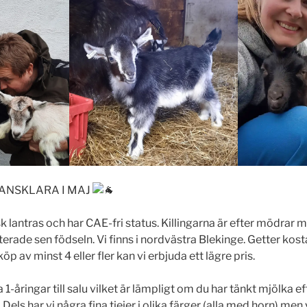
ANSKLARA I MAJ
k lantras och har CAE-fri status. Killingarna är efter mödrar
erade sen födseln. Vi finns i nordvästra Blekinge. Getter kos
p av minst 4 eller fler kan vi erbjuda ett lägre pris.
ra 1-åringar till salu vilket är lämpligt om du har tänkt mjölka 
 Dels har vi några fina tjejer i olika färger (alla med horn) men