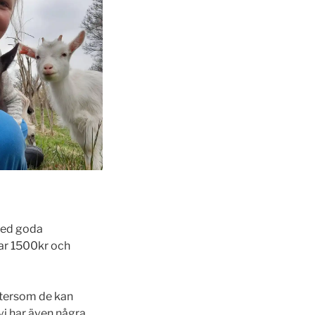
 med goda
tar 1500kr och
eftersom de kan
 vi har även några