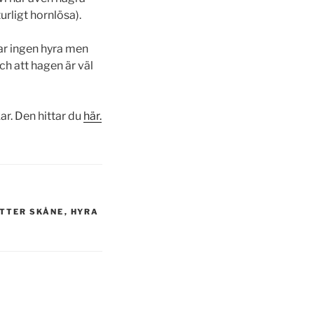
urligt hornlösa).
tar ingen hyra men
ch att hagen är väl
ar. Den hittar du
här.
TTER SKÅNE
,
HYRA