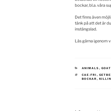
bockar, bl.a. våra s
Det finns även möjl
tänk på att det är d
instängslad.
Läs gärna igenom vår
KATEGORIER
ANIMALS
,
GOA
TAGGAR
CAE-FRI
,
GETBE
BOCKAR
,
KILLI