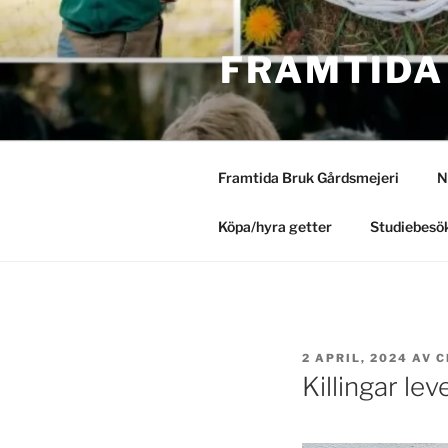
Hoppa
till
FRAMTIDA
innehåll
Framtida Bruk Gårdsmejeri
N
Köpa/hyra getter
Studiebesök
PUBLICERAT
2 APRIL, 2024
AV
C
Killingar le