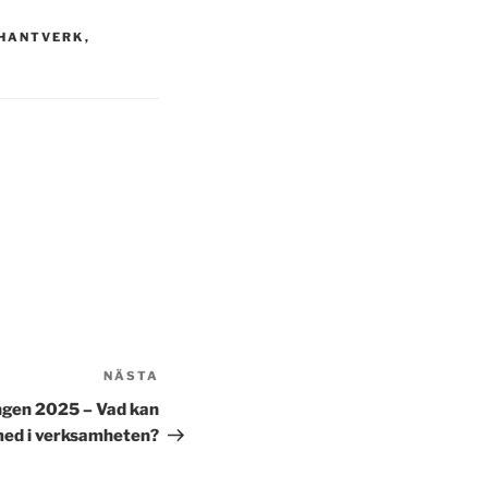
HANTVERK
,
NÄSTA
Nästa
inlägg
ngen 2025 – Vad kan
 med i verksamheten?