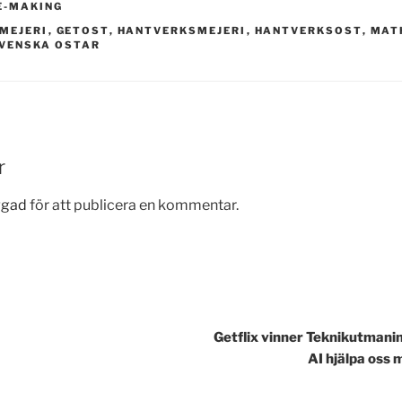
E-MAKING
MEJERI
,
GETOST
,
HANTVERKSMEJERI
,
HANTVERKSOST
,
MAT
VENSKA OSTAR
r
ggad
för att publicera en kommentar.
gering
Getflix vinner Teknikutmani
AI hjälpa oss