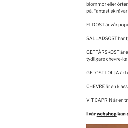
blommor eller örter
på. Fantastisk råva
ELDOST är vår popul
SALLADSOST har tydl
GETFÄRSKOST är en s
tydligare chevre-ka
GETOST I OLJA är bi
CHEVRE är en klass
VIT CAPRIN är en tr
I vår
webshop
kan 