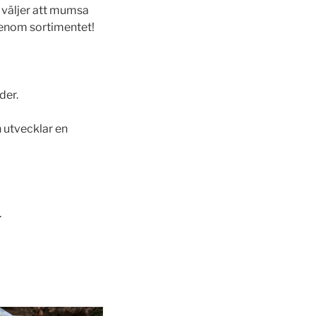
a väljer att mumsa
igenom sortimentet!
der.
 utvecklar en
.