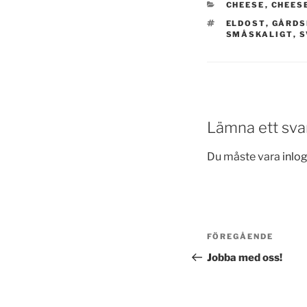
KATEGORIER
CHEESE
,
CHEES
TAGGAR
ELDOST
,
GÅRDS
SMÅSKALIGT
,
S
Lämna ett sva
Du måste vara
inlo
Inläggsnavi
Föregående
FÖREGÅENDE
inlägg
Jobba med oss!