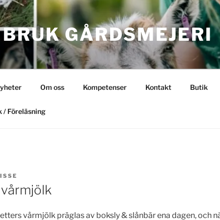
 BRUK GÅRDSMEJERI
yheter
Om oss
Kompetenser
Kontakt
Butik
 / Föreläsning
ISSE
 vårmjölk
etters vårmjölk präglas av boksly & slånbär ena dagen, och n