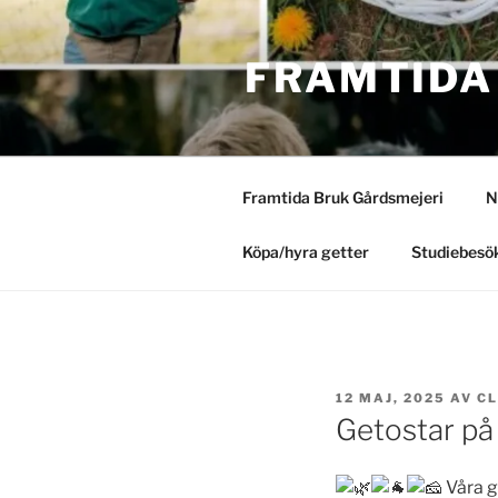
Hoppa
till
FRAMTIDA
innehåll
Framtida Bruk Gårdsmejeri
N
Köpa/hyra getter
Studiebesök
PUBLICERAT
12 MAJ, 2025
AV
CL
Getostar på
Våra g