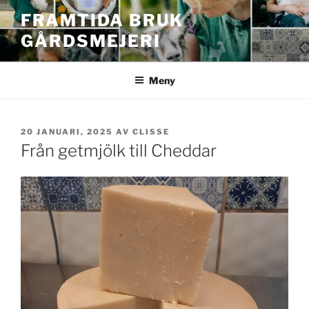
Hoppa
FRAMTIDA BRUK
till
GÅRDSMEJERI
innehåll
Meny
PUBLICERAT
20 JANUARI, 2025
AV
CLISSE
Från getmjölk till Cheddar