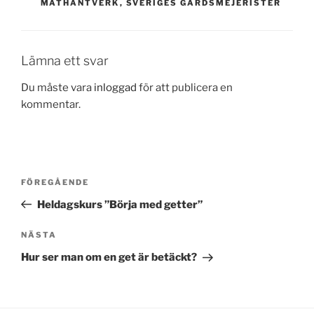
MATHANTVERK
,
SVERIGES GÅRDSMEJERISTER
Lämna ett svar
Du måste vara
inloggad
för att publicera en
kommentar.
Inläggsnavigering
Föregående
FÖREGÅENDE
inlägg
Heldagskurs ”Börja med getter”
Nästa
NÄSTA
inlägg
Hur ser man om en get är betäckt?