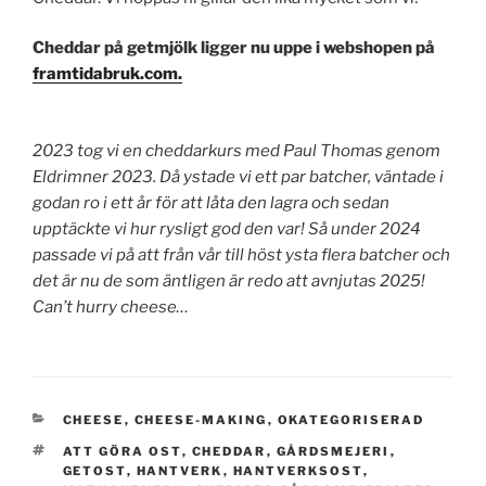
Cheddar på getmjölk ligger nu uppe i webshopen på
framtidabruk.com.
2023 tog vi en cheddarkurs med Paul Thomas genom
Eldrimner 2023. Då ystade vi ett par batcher, väntade i
godan ro i ett år för att låta den lagra och sedan
upptäckte vi hur rysligt god den var! Så under 2024
passade vi på att från vår till höst ysta flera batcher och
det är nu de som äntligen är redo att avnjutas 2025!
Can’t hurry cheese…
KATEGORIER
CHEESE
,
CHEESE-MAKING
,
OKATEGORISERAD
TAGGAR
ATT GÖRA OST
,
CHEDDAR
,
GÅRDSMEJERI
,
GETOST
,
HANTVERK
,
HANTVERKSOST
,