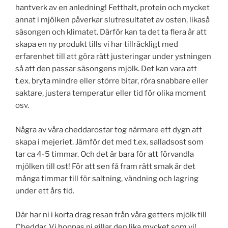
hantverk av en anledning! Fetthalt, protein och mycket
annat i mjölken påverkar slutresultatet av osten, likaså
säsongen och klimatet. Därför kan ta det ta flera år att
skapa en ny produkt tills vi har tillräckligt med
erfarenhet till att göra rätt justeringar under ystningen
så att den passar säsongens mjölk. Det kan vara att
t.ex. bryta mindre eller större bitar, röra snabbare eller
saktare, justera temperatur eller tid för olika moment
osv.
Några av våra cheddarostar tog närmare ett dygn att
skapa i mejeriet. Jämför det med t.ex. salladsost som
tar ca 4-5 timmar. Och det är bara för att förvandla
mjölken till ost! För att sen få fram rätt smak är det
många timmar till för saltning, vändning och lagring
under ett års tid.
Där har ni i korta drag resan från våra getters mjölk till
Cheddar. Vi hoppas ni gillar den lika mycket som vi!