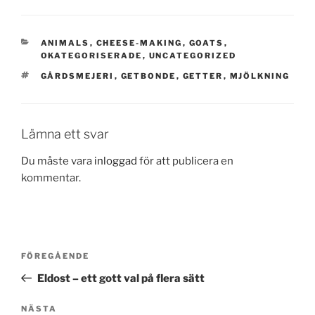
KATEGORIER
ANIMALS
,
CHEESE-MAKING
,
GOATS
,
OKATEGORISERADE
,
UNCATEGORIZED
TAGGAR
GÅRDSMEJERI
,
GETBONDE
,
GETTER
,
MJÖLKNING
Lämna ett svar
Du måste vara
inloggad
för att publicera en
kommentar.
Inläggsnavigering
Föregående
FÖREGÅENDE
inlägg
Eldost – ett gott val på flera sätt
Nästa
NÄSTA