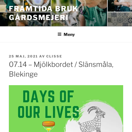
Hoppa
FRAMTIDA BRUK
till
GÅRDSMEJERI
innehåll
Meny
PUBLICERAT
25 MAJ, 2021
AV
CLISSE
07.14 – Mjölkbordet / Slänsmåla,
Blekinge