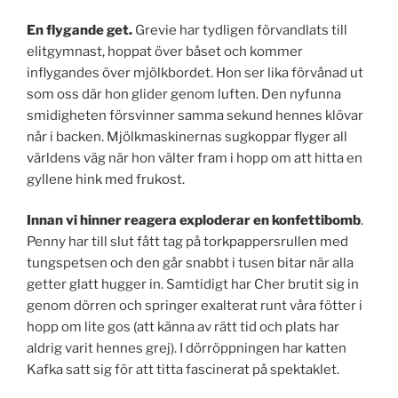
En flygande get.
Grevie har tydligen förvandlats till
elitgymnast, hoppat över båset och kommer
inflygandes över mjölkbordet. Hon ser lika förvånad ut
som oss där hon glider genom luften. Den nyfunna
smidigheten försvinner samma sekund hennes klövar
når i backen. Mjölkmaskinernas sugkoppar flyger all
världens väg när hon välter fram i hopp om att hitta en
gyllene hink med frukost.
Innan vi hinner reagera exploderar en konfettibomb
.
Penny har till slut fått tag på torkpappersrullen med
tungspetsen och den går snabbt i tusen bitar när alla
getter glatt hugger in. Samtidigt har Cher brutit sig in
genom dörren och springer exalterat runt våra fötter i
hopp om lite gos (att känna av rätt tid och plats har
aldrig varit hennes grej). I dörröppningen har katten
Kafka satt sig för att titta fascinerat på spektaklet.