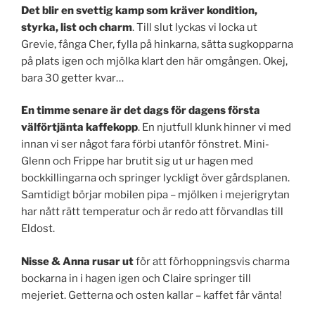
Det blir en svettig kamp som kräver kondition,
styrka, list och charm
. Till slut lyckas vi locka ut
Grevie, fånga Cher, fylla på hinkarna, sätta sugkopparna
på plats igen och mjölka klart den här omgången. Okej,
bara 30 getter kvar…
En timme senare är det
dags för dagens första
välförtjänta kaffekopp
. En njutfull klunk hinner vi med
innan vi ser något fara förbi utanför fönstret. Mini-
Glenn och Frippe har brutit sig ut ur hagen med
bockkillingarna och springer lyckligt över gårdsplanen.
Samtidigt börjar mobilen pipa – mjölken i mejerigrytan
har nått rätt temperatur och är redo att förvandlas till
Eldost.
Nisse & Anna rusar ut
för att förhoppningsvis charma
bockarna in i hagen igen och Claire springer till
mejeriet. Getterna och osten kallar – kaffet får vänta!