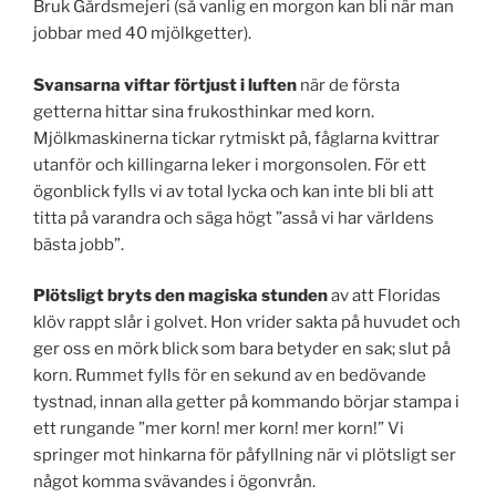
Bruk Gårdsmejeri (så vanlig en morgon kan bli när man
jobbar med 40 mjölkgetter).
Svansarna viftar förtjust i luften
när de första
getterna hittar sina frukosthinkar med korn.
Mjölkmaskinerna tickar rytmiskt på, fåglarna kvittrar
utanför och killingarna leker i morgonsolen. För ett
ögonblick fylls vi av total lycka och kan inte bli bli att
titta på varandra och säga högt ”asså vi har världens
bästa jobb”.
Plötsligt bryts den magiska stunden
av att Floridas
klöv rappt slår i golvet. Hon vrider sakta på huvudet och
ger oss en mörk blick som bara betyder en sak; slut på
korn. Rummet fylls för en sekund av en bedövande
tystnad, innan alla getter på kommando börjar stampa i
ett rungande ”mer korn! mer korn! mer korn!” Vi
springer mot hinkarna för påfyllning när vi plötsligt ser
något komma svävandes i ögonvrån.