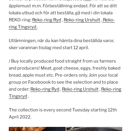
äpplemust m.m. Förbeställning endast. För att se ditt
lokala utbud och för att beställa, gå med i din lokala
REKO-ring:
Reko-ring Ryd
,
Reko-ring Urshult
,
Reko-
ring Tingsryd
.
Utlämningen, när du kan hämta dina beställda varor,
sker varannan tisdag med start 12 april.
/ Buy locally produced food straight from us farmers
and producers! Meat, goat cheese, eggs, freshly baked
bread, apple must etc. Pre-orders only. Join your local
group on Faceboook to see the selection and to place
and order:
Reko-ring Ryd
,
Reko-ring Urshult
,
Reko-ring
Tingsryd
.
The collection is every second Tuesday starting 12th
April 2022.