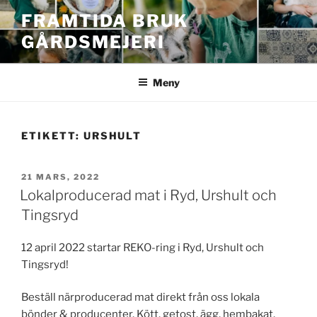
Hoppa
FRAMTIDA BRUK
till
GÅRDSMEJERI
innehåll
Meny
ETIKETT:
URSHULT
PUBLICERAT
21 MARS, 2022
Lokalproducerad mat i Ryd, Urshult och
Tingsryd
12 april 2022 startar REKO-ring i Ryd, Urshult och
Tingsryd!
Beställ närproducerad mat direkt från oss lokala
bönder & producenter. Kött, getost, ägg, hembakat,