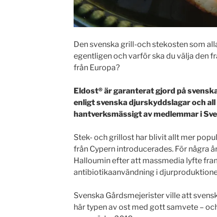
Den svenska grill-och stekosten som all
egentligen och varför ska du välja den fr
från Europa?
Eldost®️ är garanterat gjord på svensk
enligt svenska djurskyddslagar och all
hantverksmässigt av medlemmar i Sve
Stek- och grillost har blivit allt mer popu
från Cypern introducerades. För några å
Halloumin efter att massmedia lyfte f
antibiotikaanvändning i djurproduktione
Svenska Gårdsmejerister ville att svensk
här typen av ost med gott samvete – och