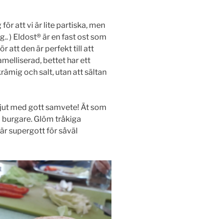
för att vi är lite partiska, men
. ) Eldost®️ är en fast ost som
r att den är perfekt till att
aramelliserad, bettet har ett
rämig och salt, utan att sältan
 njut med gott samvete! Ät som
som burgare. Glöm tråkiga
är supergott för såväl