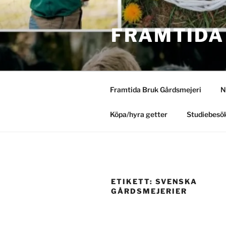
Hoppa
till
FRAMTIDA
innehåll
Framtida Bruk Gårdsmejeri
N
Köpa/hyra getter
Studiebesök
ETIKETT:
SVENSKA
GÅRDSMEJERIER