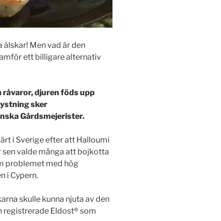
a älskar! Men vad är den
amför ett billigare alternativ
a råvaror, djuren föds upp
 ystning sker
nska Gårdsmejerister.
lärt i Sverige efter att Halloumi
r sen valde många att bojkotta
ram problemet med hög
n i Cypern.
arna skulle kunna njuta av den
 registrerade Eldost®️ som