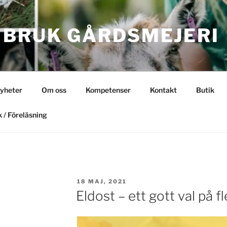
 BRUK GÅRDSMEJERI
yheter
Om oss
Kompetenser
Kontakt
Butik
 / Föreläsning
PUBLICERAT
18 MAJ, 2021
Eldost – ett gott val på fl