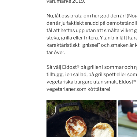
varumärke 2019.
Nu, låt oss prata om hur god den är! (Nog 
den är ju faktiskt snudd på oemotståndlig.
tål att hettas upp utan att smälta vilket gö
steka, grilla eller fritera. Ytan blir lätt k
karaktäristiskt “gnissel” och smaken är k
tar över.
Så välj Eldost®️ på grillen i sommar och
tilltugg, i en sallad, på grillspett eller 
vegetariska burgare utan smak, Eldost®️ 
vegetarianer som köttätare!