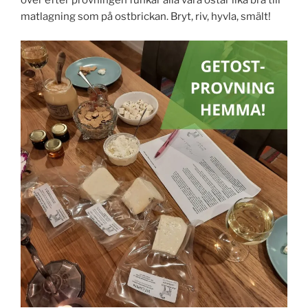
över efter provningen funkar alla våra ostar lika bra till
matlagning som på ostbrickan. Bryt, riv, hyvla, smält!