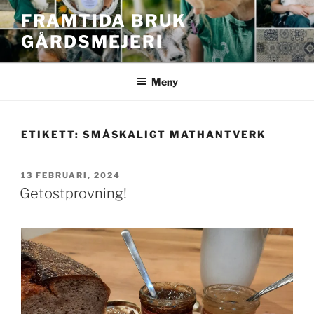
Hoppa
FRAMTIDA BRUK
till
GÅRDSMEJERI
innehåll
Meny
ETIKETT:
SMÅSKALIGT MATHANTVERK
PUBLICERAT
13 FEBRUARI, 2024
Getostprovning!