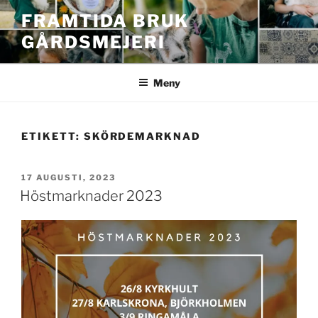
Hoppa
FRAMTIDA BRUK
till
GÅRDSMEJERI
innehåll
Meny
ETIKETT:
SKÖRDEMARKNAD
PUBLICERAT
17 AUGUSTI, 2023
Höstmarknader 2023