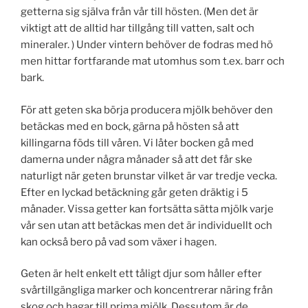
getterna sig själva från vår till hösten. (Men det är
viktigt att de alltid har tillgång till vatten, salt och
mineraler. ) Under vintern behöver de fodras med hö
men hittar fortfarande mat utomhus som t.ex. barr och
bark.
För att geten ska börja producera mjölk behöver den
betäckas med en bock, gärna på hösten så att
killingarna föds till våren. Vi låter bocken gå med
damerna under några månader så att det får ske
naturligt när geten brunstar vilket är var tredje vecka.
Efter en lyckad betäckning går geten dräktig i 5
månader. Vissa getter kan fortsätta sätta mjölk varje
vår sen utan att betäckas men det är individuellt och
kan också bero på vad som växer i hagen.
Geten är helt enkelt ett tåligt djur som håller efter
svårtillgängliga marker och koncentrerar näring från
skog och hagar till prima mjölk. Dessutom är de