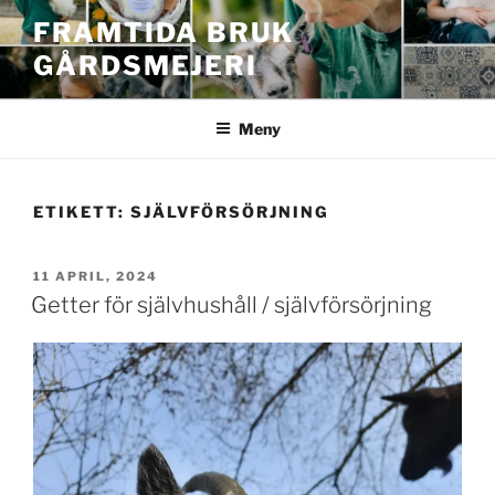
Hoppa
FRAMTIDA BRUK
till
GÅRDSMEJERI
innehåll
Meny
ETIKETT:
SJÄLVFÖRSÖRJNING
PUBLICERAT
11 APRIL, 2024
Getter för självhushåll / självförsörjning