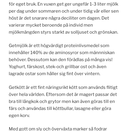
för eget bruk. En vuxen get ger ungefär 1-3 liter mjölk
per dag under sommaren och under tidig vår eller sen
höst är det snarare några deciliter om dagen. Det
varierar mycket beroende på individ men
mjölkmängden styrs starkt av solljuset och grönskan.
Getmjölk är ett högvärdigt proteinlivsmedel som
innehåller 140% av de aminosyror som männniskan
behöver. Dessutom kan den förädlas på många vis!
Yoghurt, färskost, stek-och grillbar ost och även
lagrade ostar som håller sig fint över vintern.
Getkött är ett fint näringsrikt kött som används flitigt
över hela världen. Eftersom det är magert passar det
bra till långkok och grytor men kan även göras till en
färs och användas till köttbullar, lasagne eller göra
egen korv.
Med gott om sly och överväxta marker så fodrar