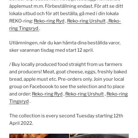
äpplemust m.m. Förbeställning endast. För att se ditt
lokala utbud och för att beställa, gå med i din lokala
REKO-ring:
Reko-ring Ryd
,
Reko-ring Urshult
,
Reko-
ring Tingsryd
.
Utlämningen, när du kan hämta dina beställda varor,
sker varannan tisdag med start 12 april.
/ Buy locally produced food straight from us farmers
and producers! Meat, goat cheese, eggs, freshly baked
bread, apple must etc. Pre-orders only. Join your local
group on Faceboook to see the selection and to place
and order:
Reko-ring Ryd
,
Reko-ring Urshult
,
Reko-ring
Tingsryd
.
The collection is every second Tuesday starting 12th
April 2022.