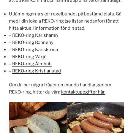
att du kan komma och hämta upp dina varor samtidigt.
Utlämningarna sker regelbundet på bestämd plats. Gå
med i din lokala REKO-ring (se listan nedanför) för att
hitta aktuell information för din stad.
–
REKO-ring Karlshamn
–
REKO-ring Ronneby
–
REKO-ring Karlskrona
–
REKO-ring Växjö
–
REKO-ring Älmhult
–
REKO-ring Kristianstad
Om du har några frågor om hur du handlar genom
REKO-ring, hittar du våra
kontaktuppgifter här.