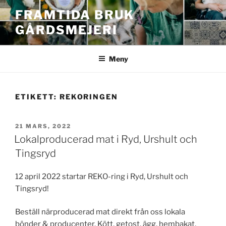
Hoppa
FRAMTIDA BRUK
till
GÅRDSMEJERI
innehåll
Meny
ETIKETT:
REKORINGEN
PUBLICERAT
21 MARS, 2022
Lokalproducerad mat i Ryd, Urshult och
Tingsryd
12 april 2022 startar REKO-ring i Ryd, Urshult och
Tingsryd!
Beställ närproducerad mat direkt från oss lokala
bönder & producenter. Kött, getost, ägg, hembakat,