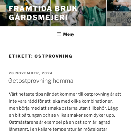
Hoppa
FRAMTIDA BRUK
till
GÅRDSMEJERI
innehåll
Meny
ETIKETT:
OSTPROVNING
PUBLICERAT
28 NOVEMBER, 2024
Getostprovning hemma
Vårt hetaste tips när det kommer till ostprovning är att
inte vara rädd för att leka med olika kombinationer,
men börja med att smaka ostarna utan tillbehör. Lägg
en
bit på tungan och se vilka smaker som dyker upp.
Ostmästarens är exempel på en ost som är lagrad
långsamt, i en kallare temperatur än mögelostar