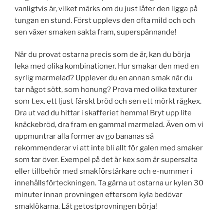
vanligtvis är, vilket märks om du just låter den ligga på
tungan en stund. Först upplevs den ofta mild och och
sen växer smaken sakta fram, superspännande!
När du provat ostarna precis som de är, kan du börja
leka med olika kombinationer. Hur smakar den med en
syrlig marmelad? Upplever du en annan smak när du
tar något sött, som honung? Prova med olika texturer
som t.ex. ett ljust färskt bröd och sen ett mörkt rågkex.
Dra ut vad du hittar i skafferiet hemma! Bryt upp lite
knäckebröd, dra fram en gammal marmelad. Även om vi
uppmuntrar alla former av go bananas så
rekommenderar vi att inte bli allt för galen med smaker
som tar över. Exempel på det är kex som är supersalta
eller tillbehör med smakförstärkare och e-nummer i
innehållsförteckningen. Ta gärna ut ostarna ur kylen 30
minuter innan provningen eftersom kyla bedövar
smaklökarna. Låt getostprovningen börja!