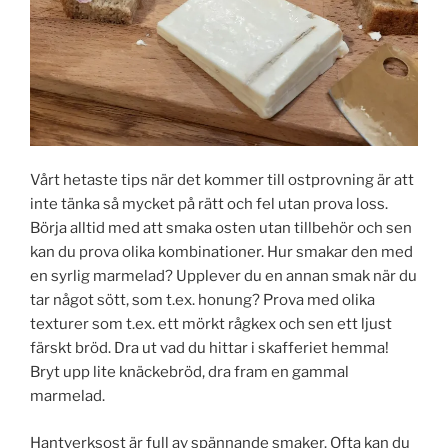
Vårt hetaste tips när det kommer till ostprovning är att
inte tänka så mycket på rätt och fel utan prova loss.
Börja alltid med att smaka osten utan tillbehör och sen
kan du prova olika kombinationer. Hur smakar den med
en syrlig marmelad? Upplever du en annan smak när du
tar något sött, som t.ex. honung? Prova med olika
texturer som t.ex. ett mörkt rågkex och sen ett ljust
färskt bröd. Dra ut vad du hittar i skafferiet hemma!
Bryt upp lite knäckebröd, dra fram en gammal
marmelad.
Hantverksost är full av spännande smaker. Ofta kan du