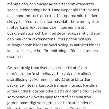
mångfalden, och många av de arter som etablerats
sedan istiden trängs bort. Landskapet blir tättbevuxet
och monotont, och de artrika biotoperna nära marken
skuggas, försuras och utarmas. Naturbete med getter
motverkar effektivt igenväxningen genom att
buskvegetation och barrträd decimeras, samtidigt som
den marknära växtligheten tillförs näring och ljus.
Mullagret som bildas av ökad biologisk aktivitet binder
koldioxid och ger bra förutsättningar för insekter och
svampar.
Getter tar sig fram överallt, och ser till att även
områden som är stenrika, vattensjuka eller allmänt
svårtillgängliga kommer i bruk. Då de är lätta djur
packar de inte marken, och trampar inte upp känsliga
jordar under blöta perioder. Detta är optimalt för växter
som behöver klövens hjälp för att få ner sina frön i
jorden, samtidigt som geten kan beta ute under en
längre tid av året än stora betesdjur. Getter på