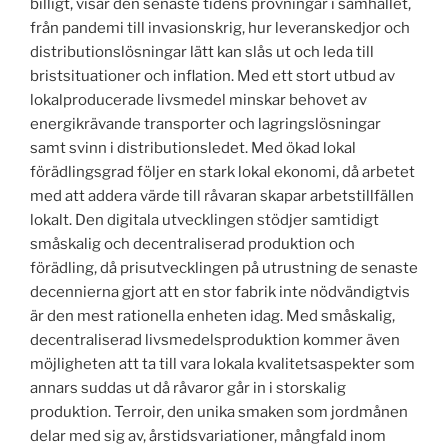
billigt, visar den senaste tidens prövningar i samhället,
från pandemi till invasionskrig, hur leveranskedjor och
distributionslösningar lätt kan slås ut och leda till
bristsituationer och inflation. Med ett stort utbud av
lokalproducerade livsmedel minskar behovet av
energikrävande transporter och lagringslösningar
samt svinn i distributionsledet. Med ökad lokal
förädlingsgrad följer en stark lokal ekonomi, då arbetet
med att addera värde till råvaran skapar arbetstillfällen
lokalt. Den digitala utvecklingen stödjer samtidigt
småskalig och decentraliserad produktion och
förädling, då prisutvecklingen på utrustning de senaste
decennierna gjort att en stor fabrik inte nödvändigtvis
är den mest rationella enheten idag. Med småskalig,
decentraliserad livsmedelsproduktion kommer även
möjligheten att ta till vara lokala kvalitetsaspekter som
annars suddas ut då råvaror går in i storskalig
produktion. Terroir, den unika smaken som jordmånen
delar med sig av, årstidsvariationer, mångfald inom