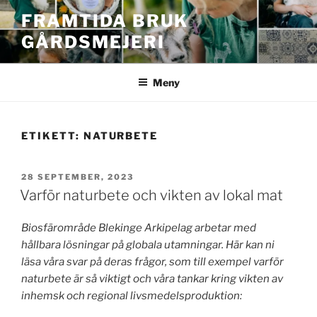
Hoppa
FRAMTIDA BRUK
till
GÅRDSMEJERI
innehåll
Meny
ETIKETT:
NATURBETE
PUBLICERAT
28 SEPTEMBER, 2023
Varför naturbete och vikten av lokal mat
Biosfärområde Blekinge Arkipelag arbetar med
hållbara lösningar på globala utamningar. Här kan ni
läsa våra svar på deras frågor, som till exempel varför
naturbete är så viktigt och våra tankar kring vikten av
inhemsk och regional livsmedelsproduktion: