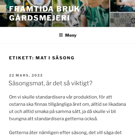
Hoppa
FRAMTIDA BRUK
till
GÅRDSMEJERI
innehåll
Meny
ETIKETT:
MAT I SÄSONG
PUBLICERAT
22 MARS, 2023
Säsongsmat, är det så viktigt?
Om vi skulle standardisera vår produktion, för att
ostarna ska finnas tillgängliga året om, alltid se likadana
ut och alltid smaka på samma sätt, ja då skulle vi bli
tvungna att standardisera getterna också.
Getterna äter nämligen efter säsong, det vill säga det