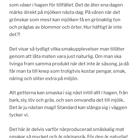
som växer i hagen för tillfället. Det de äter ena dagen
märks direkt på mjölken nästa dag. På våren när det
grönskar som mest kan mjölken få en grönaktig ton
och präglas av blommor och örter. Hur häftigt är inte
det?!
Det visar så tydligt vilka smakupplevelser man tillåter
genom att låta maten vara just naturlig. Om man ska
tvinga fram samma produkt när det inte är säsong, ja då
får man ta till knep som troligtvis kostar pengar, smak,
näring och sliter extra på miljön.
Att getterna kan smaska i sig näst intill allt i hagen, från
bark, sly, löv och gräs, och sen omvandla det till mjölk..
Det är ju nästan magi! Standard kan slänga sig i väggen
tycker vi.
Det här är delvis varför närproducerad småskalig mat
smakar så mycket och är näringsrik. För den är naturlig!