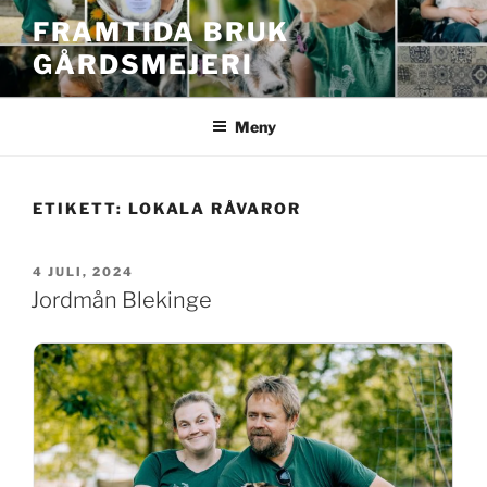
Hoppa
FRAMTIDA BRUK
till
GÅRDSMEJERI
innehåll
Meny
ETIKETT:
LOKALA RÅVAROR
PUBLICERAT
4 JULI, 2024
Jordmån Blekinge