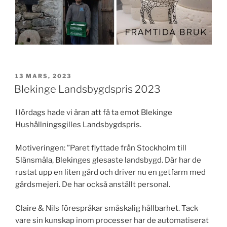
PUBLICERAT
13 MARS, 2023
Blekinge Landsbygdspris 2023
I lördags hade vi äran att få ta emot Blekinge
Hushållningsgilles Landsbygdspris.
Motiveringen: ”Paret flyttade från Stockholm till
Slänsmåla, Blekinges glesaste landsbygd. Där har de
rustat upp en liten gård och driver nu en getfarm med
gårdsmejeri. De har också anställt personal.
Claire & Nils förespråkar småskalig hållbarhet. Tack
vare sin kunskap inom processer har de automatiserat