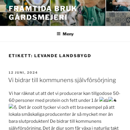
Hoppa
FRAMTIDA BRUK
till
GÅRDSMEJERI
innehåll
Meny
ETIKETT:
LEVANDE LANDSBYGD
PUBLICERAT
12 JUNI, 2024
Vi bidrar till kommunens självförsörjning
Vi har räknat ut att det vi producerar kan tillgodose 50-
60 personer med protein och fett under 1 år
Det är coolt tycker vi och ett bra exempel på att
lokala småskaliga producenter är så mycket mer än
bara slutprodukten! De bidrar till kommunens
självförsörjning. Det är djur som får växa i naturlig takt