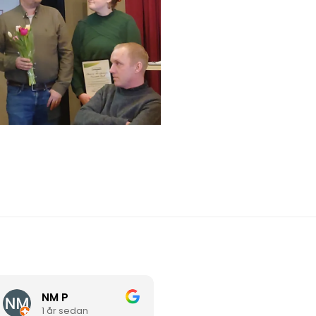
NM P
iman omairat
1 år sedan
1 år sedan