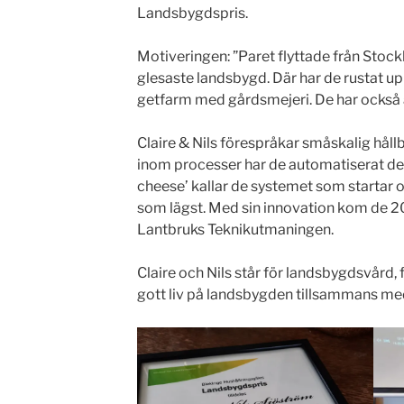
Landsbygdspris.
Motiveringen: ”Paret flyttade från Stock
glesaste landsbygd. Där har de rustat upp
getfarm med gårdsmejeri. De har också a
Claire & Nils förespråkar småskalig håll
inom processer har de automatiserat dela
cheese’ kallar de systemet som startar os
som lägst. Med sin innovation kom de 2
Lantbruks Teknikutmaningen.
Claire och Nils står för landsbygdsvård, 
gott liv på landsbygden tillsammans med