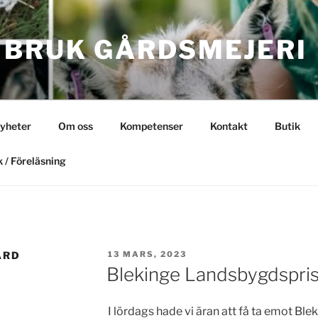
 BRUK GÅRDSMEJERI
yheter
Om oss
Kompetenser
Kontakt
Butik
 / Föreläsning
PUBLICERAT
ÅRD
13 MARS, 2023
Blekinge Landsbygdspri
I lördags hade vi äran att få ta emot Ble