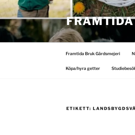
Hoppa
till
FRAMTIDA
innehåll
Framtida Bruk Gårdsmejeri
N
Köpa/hyra getter
Studiebesök
ETIKETT:
LANDSBYGDSV