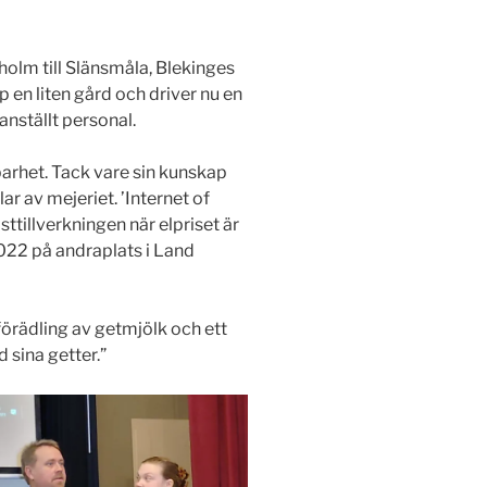
holm till Slänsmåla, Blekinges
 en liten gård och driver nu en
nställt personal.
barhet. Tack vare sin kunskap
r av mejeriet. ’Internet of
ttillverkningen när elpriset är
022 på andraplats i Land
förädling av getmjölk och ett
 sina getter.”