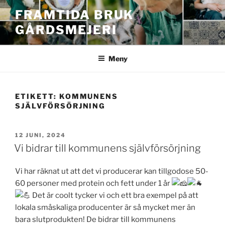
Hoppa
FRAMTIDA BRUK
till
GÅRDSMEJERI
innehåll
Meny
ETIKETT:
KOMMUNENS
SJÄLVFÖRSÖRJNING
PUBLICERAT
12 JUNI, 2024
Vi bidrar till kommunens självförsörjning
Vi har räknat ut att det vi producerar kan tillgodose 50-
60 personer med protein och fett under 1 år
Det är coolt tycker vi och ett bra exempel på att
lokala småskaliga producenter är så mycket mer än
bara slutprodukten! De bidrar till kommunens