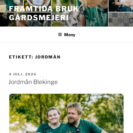
Hoppa
FRAMTIDA BRUK
till
GÅRDSMEJERI
innehåll
Meny
ETIKETT:
JORDMÅN
PUBLICERAT
4 JULI, 2024
Jordmån Blekinge