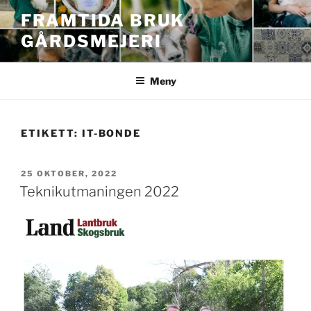
Hoppa
FRAMTIDA BRUK
till
GÅRDSMEJERI
innehåll
Meny
ETIKETT:
IT-BONDE
PUBLICERAT
25 OKTOBER, 2022
Teknikutmaningen 2022