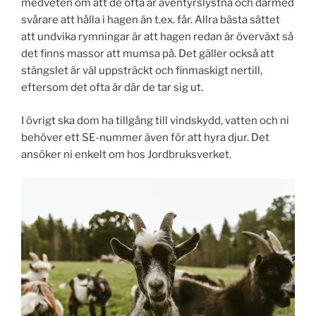
medveten om att de ofta är äventyrslystna och därmed
svårare att hålla i hagen än t.ex. får. Allra bästa sättet
att undvika rymningar är att hagen redan är överväxt så
det finns massor att mumsa på. Det gäller också att
stängslet är väl uppsträckt och finmaskigt nertill,
eftersom det ofta är där de tar sig ut.
I övrigt ska dom ha tillgång till vindskydd, vatten och ni
behöver ett SE-nummer även för att hyra djur. Det
ansöker ni enkelt om hos Jordbruksverket.