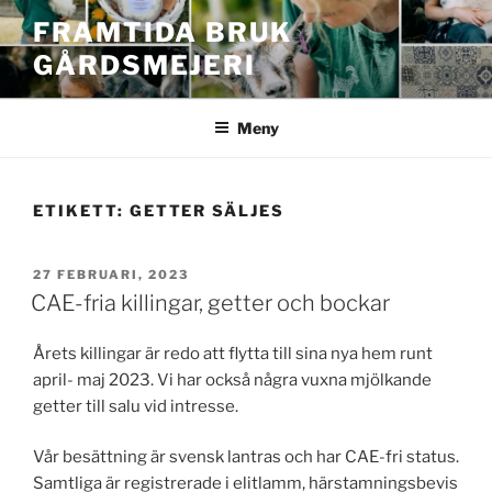
Hoppa
FRAMTIDA BRUK
till
GÅRDSMEJERI
innehåll
Meny
ETIKETT:
GETTER SÄLJES
PUBLICERAT
27 FEBRUARI, 2023
CAE-fria killingar, getter och bockar
Årets killingar är redo att flytta till sina nya hem runt
april- maj 2023. Vi har också några vuxna mjölkande
getter till salu vid intresse.
Vår besättning är svensk lantras och har CAE-fri status.
Samtliga är registrerade i elitlamm, härstamningsbevis