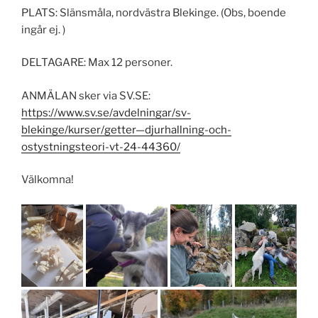
PLATS: Slänsmåla, nordvästra Blekinge. (Obs, boende
ingår ej. )
DELTAGARE: Max 12 personer.
ANMÄLAN sker via SV.SE:
https://www.sv.se/avdelningar/sv-
blekinge/kurser/getter—djurhallning-och-
ostystningsteori-vt-24-44360/
Välkomna!