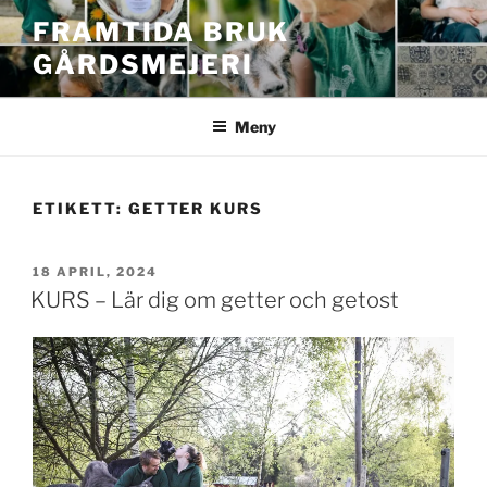
Hoppa
FRAMTIDA BRUK
till
GÅRDSMEJERI
innehåll
Meny
ETIKETT:
GETTER KURS
PUBLICERAT
18 APRIL, 2024
KURS – Lär dig om getter och getost