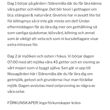
Dag 1 börjar på gården i Slänsmåla där du får lära känna
våra getter och killingar. Det blir teori i gethagen om
bl.a. stängsel & naturvård. Givetvis har vi avsatt lite tid
för killingmys så ni inte går miste om det! Under
eftermiddagen får du lära dig mer om gethållning så
som vanliga sjukdomar, klövvård, killning och annat
som är viktigt att veta och som ni kursdeltagare visar
extra intresse för.
Dag 2 är mjölken och osten i fokus. Vi börjar dagen
07:00 med att mjölka våra 45 getter och en visning av
vårt mejeri som vi byggt själva. Sen går vi upp till
Nissagården här i Slänsmåla där du får lära dig om
getmjölk, getost och grunderna i hur man förädlar
mjölk. Dagen avslutas med ostprovning av några av
våra ostar.
FÖRKUNSKAPER: Inga förkunskaper krävs