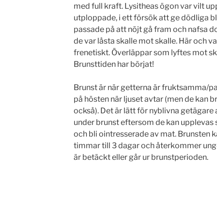
med full kraft. Lysitheas ögon var vilt up
utploppade, i ett försök att ge dödliga blic
passade på att nöjt gå fram och nafsa 
de var låsta skalle mot skalle. Här och 
frenetiskt. Överläppar som lyftes mot sk
Brunsttiden har börjat!
Brunst är när getterna är fruktsamma/pa
på hösten när ljuset avtar (men de kan b
också). Det är lätt för nyblivna getägare 
under brunst eftersom de kan upplevas s
och bli ointresserade av mat. Brunsten kan 
timmar till 3 dagar och återkommer ungef
är betäckt eller går ur brunstperioden.