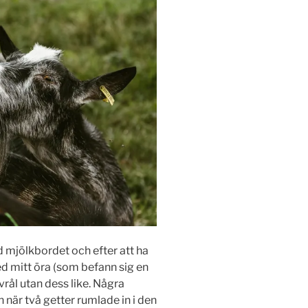
 mjölkbordet och efter att ha
med mitt öra (som befann sig en
rål utan dess like. Några
när två getter rumlade in i den