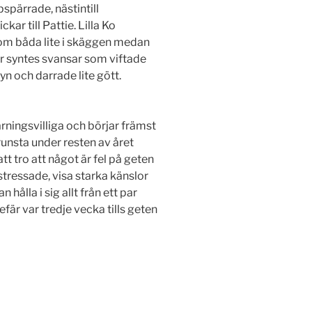
pspärrade, nästintill
kar till Pattie. Lilla Ko
dom båda lite i skäggen medan
var syntes svansar som viftade
yn och darrade lite gött.
rningsvilliga och börjar främst
runsta under resten av året
att tro att något är fel på geten
tressade, visa starka känslor
hålla i sig allt från ett par
är var tredje vecka tills geten