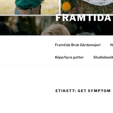
Hoppa
till
FRAMTIDA
innehåll
Framtida Bruk Gårdsmejeri
N
Köpa/hyra getter
Studiebesök
ETIKETT:
GET SYMPTOM