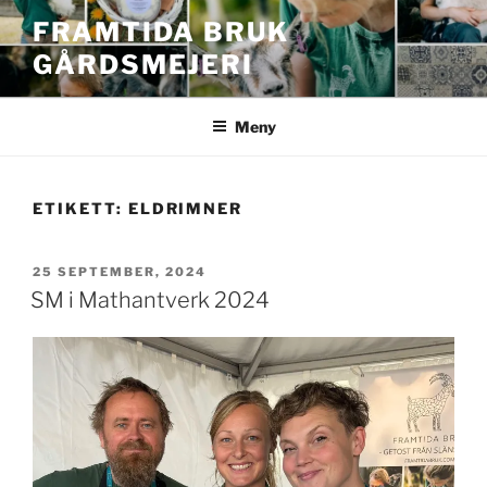
Hoppa
FRAMTIDA BRUK
till
GÅRDSMEJERI
innehåll
Meny
ETIKETT:
ELDRIMNER
PUBLICERAT
25 SEPTEMBER, 2024
SM i Mathantverk 2024