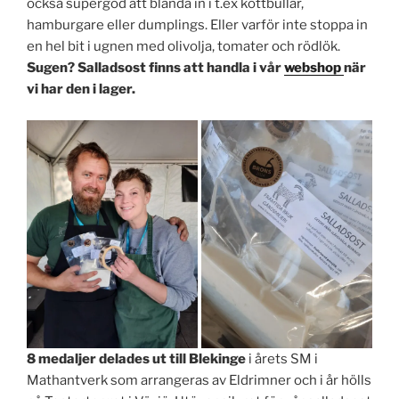
också supergod att blanda in i t.ex köttbullar,
hamburgare eller dumplings. Eller varför inte stoppa in
en hel bit i ugnen med olivolja, tomater och rödlök.
Sugen? Salladsost finns att handla i vår
webshop
när
vi har den i lager.
8 medaljer delades ut till Blekinge
i årets SM i
Mathantverk som arrangeras av Eldrimner och i år hölls