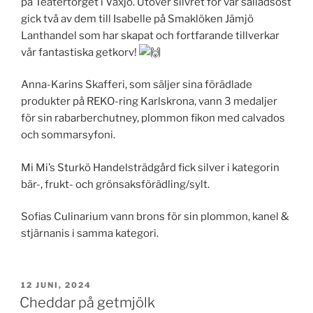
på Teatertorget i Växjö. Utöver silvret för vår salladsost
gick två av dem till Isabelle på Smaklöken Jämjö
Lanthandel som har skapat och fortfarande tillverkar
vår fantastiska getkorv!
Anna-Karins Skafferi, som säljer sina förädlade
produkter på REKO-ring Karlskrona, vann 3 medaljer
för sin rabarberchutney, plommon fikon med calvados
och sommarsyfoni.
Mi Mi’s Sturkö Handelsträdgård fick silver i kategorin
bär-,
frukt- och grönsaksförädling/sylt.
Sofias Culinarium vann brons för sin plommon, kanel &
stjärnanis i samma kategori.
PUBLICERAT
12 JUNI, 2024
Cheddar på getmjölk