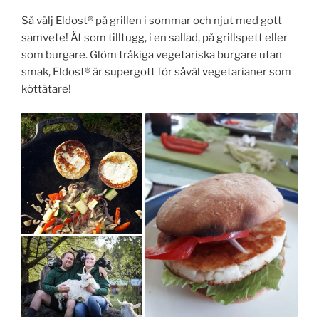
Så välj Eldost®️ på grillen i sommar och njut med gott
samvete! Ät som tilltugg, i en sallad, på grillspett eller
som burgare. Glöm tråkiga vegetariska burgare utan
smak, Eldost®️ är supergott för såväl vegetarianer som
köttätare!