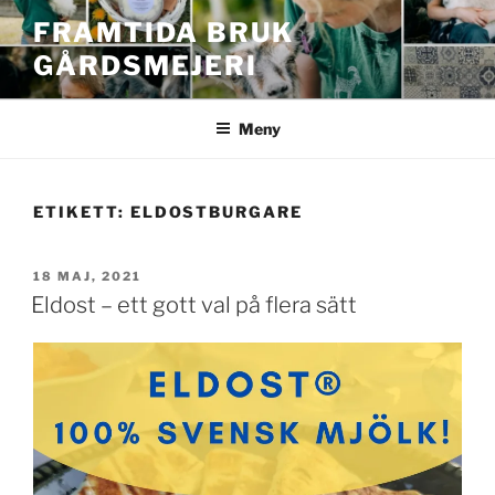
Hoppa
FRAMTIDA BRUK
till
GÅRDSMEJERI
innehåll
Meny
ETIKETT:
ELDOSTBURGARE
PUBLICERAT
18 MAJ, 2021
Eldost – ett gott val på flera sätt