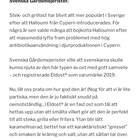
Svenska Gårdsmejerister.
Stek- och grillost har blivit allt mer populärt i Sverige
efter att Halloumi från Cypern introducerades. För
några år sen valde många att bojkotta Halloumin efter
att massmedia lyfte fram problemet med hög
antibiotikaanvändning i djurproduktionen i Cypern.
Svenska Gårdsmejerister ville att svenskarna skulle
kunna njuta av den här typen av ost med gott samvete
– och registrerade Eldost®️ som varumärke 2019.
Nu, låt oss prata om hur god den är! (Nog för att vi är lite
partiska, men den är ju faktiskt snudd på
oemotståndlig.. ) Eldost®️ är en fast ost som tål att
hettas upp utan att smälta vilket gör att den är perfekt
till att steka, grilla eller fritera. Ytan blir lätt
karamelliserad, bettet har ett karaktäristiskt “gnissel”
och smaken är krämig och salt, utan att sältan tar över.