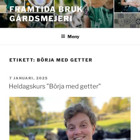
Hoppa
FRAMTIDA BRUK
till
GÅRDSMEJERI
innehåll
Meny
ETIKETT:
BÖRJA MED GETTER
PUBLICERAT
7 JANUARI, 2025
Heldagskurs ”Börja med getter”