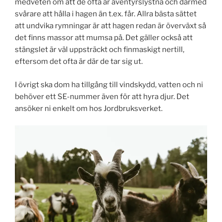
medveten om att de ofta är äventyrslystna och därmed
svårare att hålla i hagen än t.ex. får. Allra bästa sättet
att undvika rymningar är att hagen redan är överväxt så
det finns massor att mumsa på. Det gäller också att
stängslet är väl uppsträckt och finmaskigt nertill,
eftersom det ofta är där de tar sig ut.
I övrigt ska dom ha tillgång till vindskydd, vatten och ni
behöver ett SE-nummer även för att hyra djur. Det
ansöker ni enkelt om hos Jordbruksverket.