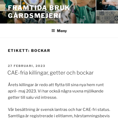
Hoppa
FRAMTIDA BRUK
till
GÅRDSMEJERI
innehåll
Meny
ETIKETT:
BOCKAR
PUBLICERAT
27 FEBRUARI, 2023
CAE-fria killingar, getter och bockar
Årets killingar är redo att flytta till sina nya hem runt
april- maj 2023. Vi har också några vuxna mjölkande
getter till salu vid intresse.
Vår besättning är svensk lantras och har CAE-fri status.
Samtliga är registrerade i elitlamm, härstamningsbevis