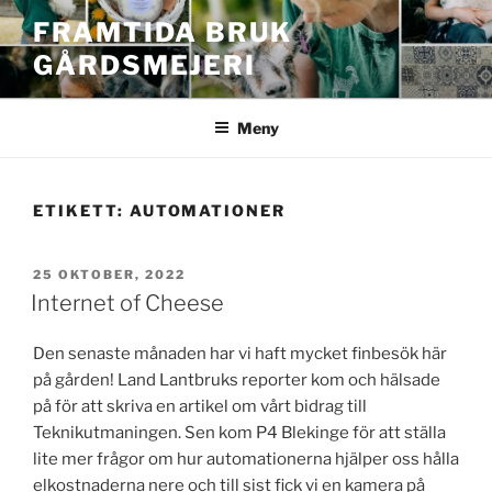
Hoppa
FRAMTIDA BRUK
till
GÅRDSMEJERI
innehåll
Meny
ETIKETT:
AUTOMATIONER
PUBLICERAT
25 OKTOBER, 2022
Internet of Cheese
Den senaste månaden har vi haft mycket finbesök här
på gården! Land Lantbruks reporter kom och hälsade
på för att skriva en artikel om vårt bidrag till
Teknikutmaningen. Sen kom P4 Blekinge för att ställa
lite mer frågor om hur automationerna hjälper oss hålla
elkostnaderna nere och till sist fick vi en kamera på