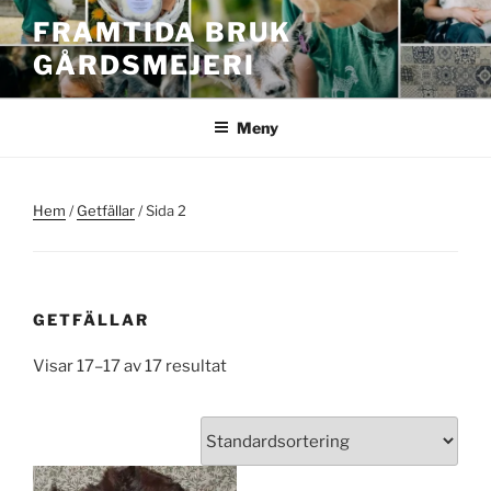
Hoppa
FRAMTIDA BRUK
till
GÅRDSMEJERI
innehåll
Meny
Hem
/
Getfällar
/ Sida 2
GETFÄLLAR
Visar 17–17 av 17 resultat