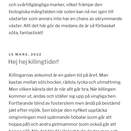
och svårtillgängliga marker, vilket främjar den
biologiska mångfalden när solen kan nå ner igen till
växtarter som annars inte har en chans av skrymmande
växter. Allt det här gör de medans de är så förbaskat
söta, fantastiskt!
PUBLICERAT
15 MARS, 2022
Hej hej killingtider!
Killingarnas ankomst är en galen tid på året. Man
kastas mellan sötchocker, rädsla, lycka och utmattning.
Men vilken känsla det är när allt går bra. När killingen
kommer ut, andas och ställer sig upp på vingliga ben.
Fortfarande blind av fosterslem men ändå på bestämd
jakt efter mjölk. Sen börjar den nyfiket upptäcka
omgivningen med spännande höbalar (som går att
hoppa på!) och andra getmammor (som också går att