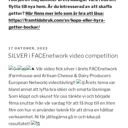
flytta till nya hem. Är du intresserad av att skaffa
getter?
Här finns mer info som är bra att läsa:
https://framtidabruk.com/sv/kopa-eller-hyra-
getter-bockar/
PUBLICERAT
17 OKTOBER, 2023
SILVER i FACEnetwork video competition
Vår video fick silver i årets FACEnetwork
(Farmhouse and Artisan Cheese & Dairy Producers
European Network) videotävling!!
Årets tema var
bland annat att lyfta bra idéer och smarta lösningar.
Som klippt och skuret för oss tänkte vi och började
filma snuttar från vår vardag för att få ihop till en liten
film om hur vi använder teknik för att driva en hållbar
verksamhet. Ni får jättegärna gå in och kika på
resultatet!