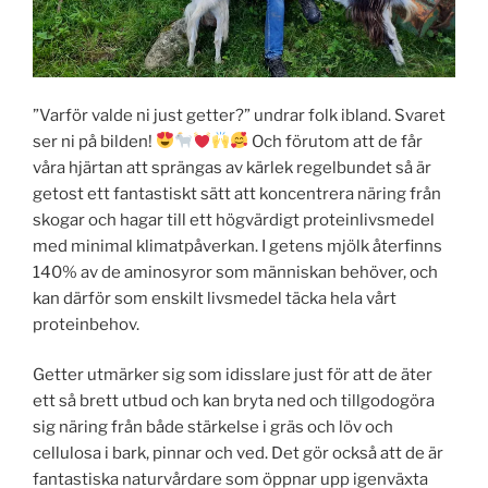
”Varför valde ni just getter?” undrar folk ibland. Svaret
ser ni på bilden!
Och förutom att de får
våra hjärtan att sprängas av kärlek regelbundet så är
getost ett fantastiskt sätt att koncentrera näring från
skogar och hagar till ett högvärdigt proteinlivsmedel
med minimal klimatpåverkan. I getens mjölk återfinns
140% av de aminosyror som människan behöver, och
kan därför som enskilt livsmedel täcka hela vårt
proteinbehov.
Getter utmärker sig som idisslare just för att de äter
ett så brett utbud och kan bryta ned och tillgodogöra
sig näring från både stärkelse i gräs och löv och
cellulosa i bark, pinnar och ved. Det gör också att de är
fantastiska naturvårdare som öppnar upp igenväxta