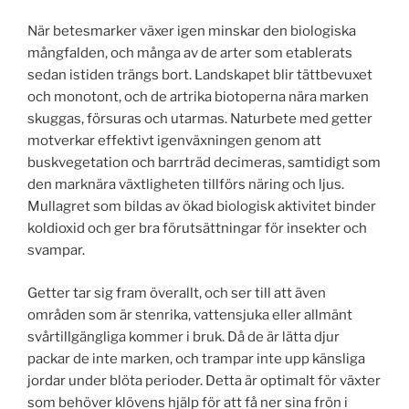
När betesmarker växer igen minskar den biologiska
mångfalden, och många av de arter som etablerats
sedan istiden trängs bort. Landskapet blir tättbevuxet
och monotont, och de artrika biotoperna nära marken
skuggas, försuras och utarmas. Naturbete med getter
motverkar effektivt igenväxningen genom att
buskvegetation och barrträd decimeras, samtidigt som
den marknära växtligheten tillförs näring och ljus.
Mullagret som bildas av ökad biologisk aktivitet binder
koldioxid och ger bra förutsättningar för insekter och
svampar.
Getter tar sig fram överallt, och ser till att även
områden som är stenrika, vattensjuka eller allmänt
svårtillgängliga kommer i bruk. Då de är lätta djur
packar de inte marken, och trampar inte upp känsliga
jordar under blöta perioder. Detta är optimalt för växter
som behöver klövens hjälp för att få ner sina frön i