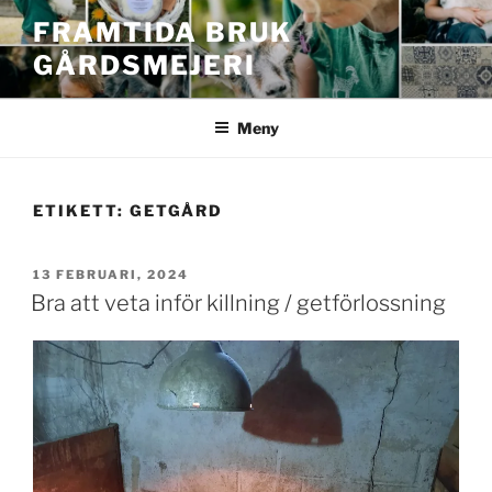
Hoppa
FRAMTIDA BRUK
till
GÅRDSMEJERI
innehåll
Meny
ETIKETT:
GETGÅRD
PUBLICERAT
13 FEBRUARI, 2024
Bra att veta inför killning / getförlossning