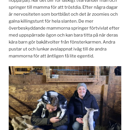
hoppa på!). När det blir för läskigt tvärvänder man och
springer till mamma för att tröstdia. Efter några dagar
är nervositeten som bortblåst och det är zoomies och
galna killingstunt för hela slanten. De mer
överbeskyddande mammorna springer förtvivlat efter
med uppspärrade ögon och kan bara titta på när deras
kära barn gör bakåtvolter från fönsterkarmen. Andra
pustar ut och lunkar avslappnat iväg till de andra
mammorna för att äntligen få lite egentid.