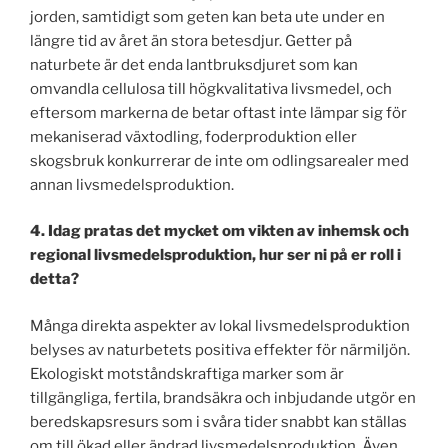
jorden, samtidigt som geten kan beta ute under en
längre tid av året än stora betesdjur. Getter på
naturbete är det enda lantbruksdjuret som kan
omvandla cellulosa till högkvalitativa livsmedel, och
eftersom markerna de betar oftast inte lämpar sig för
mekaniserad växtodling, foderproduktion eller
skogsbruk konkurrerar de inte om odlingsarealer med
annan livsmedelsproduktion.
4. Idag pratas det mycket om vikten av inhemsk och
regional livsmedelsproduktion, hur ser ni på er roll i
detta?
Många direkta aspekter av lokal livsmedelsproduktion
belyses av naturbetets positiva effekter för närmiljön.
Ekologiskt motståndskraftiga marker som är
tillgängliga, fertila, brandsäkra och inbjudande utgör en
beredskapsresurs som i svåra tider snabbt kan ställas
om till ökad eller ändrad livsmedelsproduktion. Även