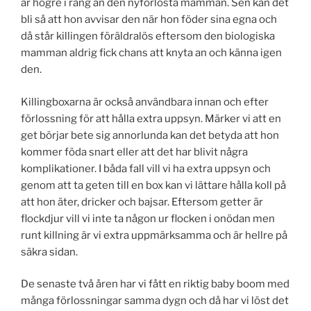
är högre i rang än den nyförlösta mamman. Sen kan det
bli så att hon avvisar den när hon föder sina egna och
då står killingen föräldralös eftersom den biologiska
mamman aldrig fick chans att knyta an och känna igen
den.
Killingboxarna är också användbara innan och efter
förlossning för att hålla extra uppsyn. Märker vi att en
get börjar bete sig annorlunda kan det betyda att hon
kommer föda snart eller att det har blivit några
komplikationer. I båda fall vill vi ha extra uppsyn och
genom att ta geten till en box kan vi lättare hålla koll på
att hon äter, dricker och bajsar. Eftersom getter är
flockdjur vill vi inte ta någon ur flocken i onödan men
runt killning är vi extra uppmärksamma och är hellre på
säkra sidan.
De senaste två åren har vi fått en riktig baby boom med
många förlossningar samma dygn och då har vi löst det