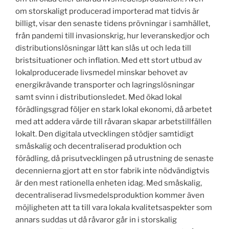
om storskaligt producerad importerad mat tidvis är
billigt, visar den senaste tidens prövningar i samhället,
från pandemi till invasionskrig, hur leveranskedjor och
distributionslösningar lätt kan slås ut och leda till
bristsituationer och inflation. Med ett stort utbud av
lokalproducerade livsmedel minskar behovet av
energikrävande transporter och lagringslösningar
samt svinn i distributionsledet. Med ökad lokal
förädlingsgrad följer en stark lokal ekonomi, då arbetet
med att addera värde till råvaran skapar arbetstillfällen
lokalt. Den digitala utvecklingen stödjer samtidigt
småskalig och decentraliserad produktion och
förädling, då prisutvecklingen på utrustning de senaste
decennierna gjort att en stor fabrik inte nödvändigtvis
är den mest rationella enheten idag. Med småskalig,
decentraliserad livsmedelsproduktion kommer även
möjligheten att ta till vara lokala kvalitetsaspekter som
annars suddas ut då råvaror går in i storskalig