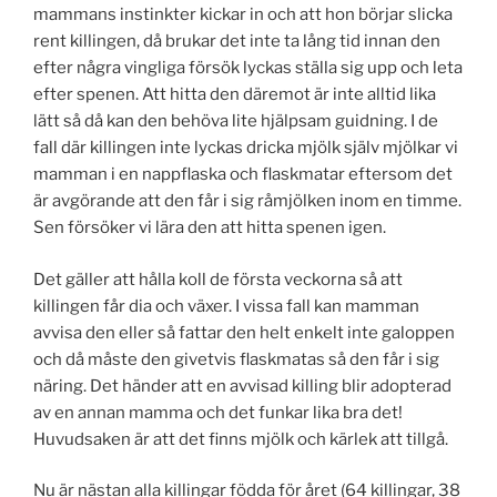
mammans instinkter kickar in och att hon börjar slicka
rent killingen, då brukar det inte ta lång tid innan den
efter några vingliga försök lyckas ställa sig upp och leta
efter spenen. Att hitta den däremot är inte alltid lika
lätt så då kan den behöva lite hjälpsam guidning. I de
fall där killingen inte lyckas dricka mjölk själv mjölkar vi
mamman i en nappflaska och flaskmatar eftersom det
är avgörande att den får i sig råmjölken inom en timme.
Sen försöker vi lära den att hitta spenen igen.
Det gäller att hålla koll de första veckorna så att
killingen får dia och växer. I vissa fall kan mamman
avvisa den eller så fattar den helt enkelt inte galoppen
och då måste den givetvis flaskmatas så den får i sig
näring. Det händer att en avvisad killing blir adopterad
av en annan mamma och det funkar lika bra det!
Huvudsaken är att det finns mjölk och kärlek att tillgå.
Nu är nästan alla killingar födda för året (64 killingar, 38