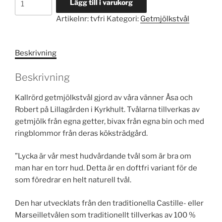
Lägg till i varukorg
Lycka
Artikelnr:
tvfri
Kategori:
Getmjölkstvål
Doftfri
mängd
Beskrivning
Beskrivning
Kallrörd getmjölkstvål gjord av våra vänner Åsa och
Robert på Lillagården i Kyrkhult. Tvålarna tillverkas av
getmjölk från egna getter, bivax från egna bin och med
ringblommor från deras köksträdgård.
”Lycka är vår mest hudvårdande tvål som är bra om
man har en torr hud. Detta är en doftfri variant för de
som föredrar en helt naturell tvål.
Den har utvecklats från den traditionella Castille- eller
Marseilletvålen som traditionellt tillverkas av 100 %