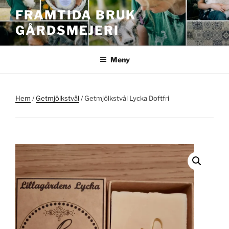
Hoppa
FRAMTIDA BRUK
till
GÅRDSMEJERI
innehåll
Meny
Hem
/
Getmjölkstvål
/ Getmjölkstvål Lycka Doftfri