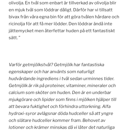
olivolja. En tvål som enbart är tillverkad av olivolja blir
en mjuk tvål som löddrar dåligt. Därför har vi tillsatt
bivax från våra egna bin för att göra tvålen hårdare och
ricinolja för att få mer lödder. Den löddrar ändå inte
jättemycket men återfettar huden på ett fantastiskt
sätt. ”
Varför getmjölkstvål? Getmjölk har fantastiska
egenskaper och har använts som naturligt
hudvårdande ingrediens i tvål sedan urminnes tider.
Getmjölk är rik på proteiner, vitaminer, mineraler och
calcium som sköter om huden. Den är en underbar
mjukgörare och lipider som finns i mjölken hjälper till
att bevara fuktighet och förhindra uttorkning. Alfa
hydroxi-syror avlägsnar döda hudceller så att yngre
och slätare hudceller kommer fram. Behovet av
lotioner och krämer minskas då vi låter det naturliga