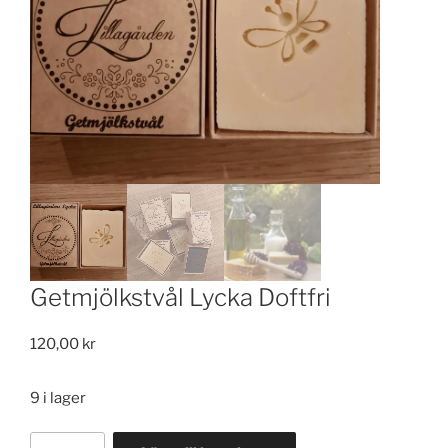
Getmjölkstvål Lycka Doftfri
120,00
kr
9 i lager
Getmjölkstvål