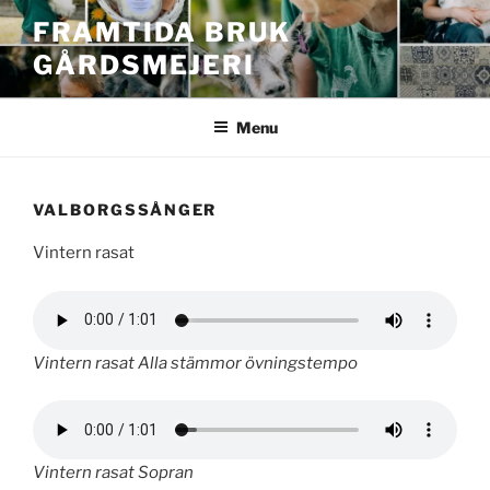
Skip
FRAMTIDA BRUK
to
GÅRDSMEJERI
content
Menu
VALBORGSSÅNGER
Vintern rasat
Vintern rasat Alla stämmor övningstempo
Vintern rasat Sopran