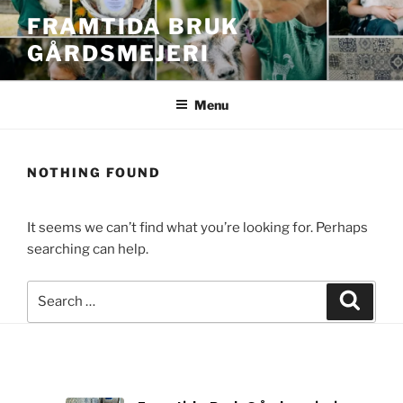
Skip
FRAMTIDA BRUK
to
GÅRDSMEJERI
content
Menu
NOTHING FOUND
It seems we can’t find what you’re looking for. Perhaps
searching can help.
Search
Search
for: